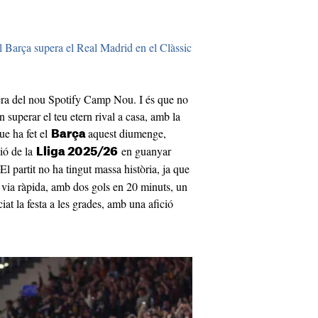
 el Barça supera el Real Madrid en el Clàssic
mera del nou Spotify Camp Nou. I és que no
 superar el teu etern rival a casa, amb la
ue ha fet el
aquest diumenge,
Barça
ió de la
en guanyar
Lliga 2025/26
 El partit no ha tingut massa història, ja que
a via ràpida, amb dos gols en 20 minuts, un
iat la festa a les grades, amb una afició