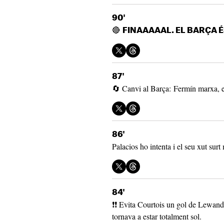
90'
🔴
FINAAAAAL. EL BARÇA É
87'
🔄 Canvi al Barça: Fermín marxa, e
86'
Palacios ho intenta i el seu xut surt
84'
❗❗ Evita Courtois un gol de Lewan
tornava a estar totalment sol.