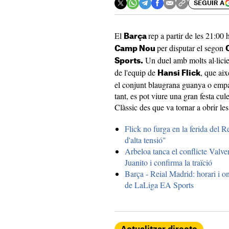
SEGUIR A
El
rep a partir de les 21:00 
Barça
per disputar el segon
Camp Nou
Un duel amb molts al·licien
Sports.
de l'equip de
, que aix
Hansi Flick
el conjunt blaugrana guanya o empa
tant, es pot viure una gran festa cul
Clàssic des que va tornar a obrir l
Flick no furga en la ferida del R
d'alta tensió"
Arbeloa tanca el conflicte Valv
Juanito i confirma la traïció
Barça - Reial Madrid: horari i on
de LaLiga EA Sports