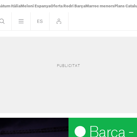
àtum Itàlia
Meloni Espanya
Oferta Rodri Barça
Marroc menors
Plans Catal
Barça - 