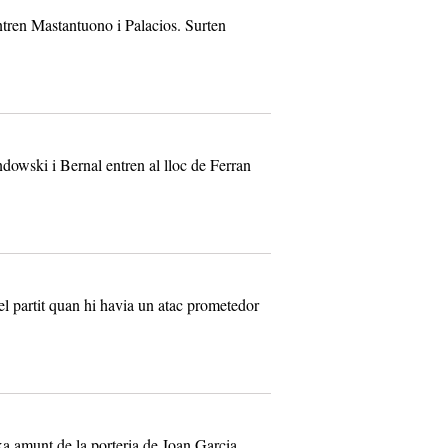
tren Mastantuono i Palacios. Surten
owski i Bernal entren al lloc de Ferran
 el partit quan hi havia un atac prometedor
a amunt de la porteria de Joan Garcia.