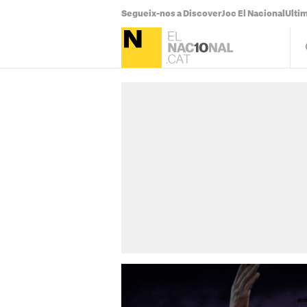
Segueix-nos a Discover
Joc El Nacional
Ultim