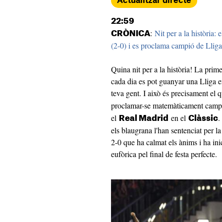
Actualitzar directe
22:59
:
Nit per a la història:
CRÒNICA
(2-0) i es proclama campió de Lliga
Quina nit per a la història! La pri
cada dia es pot guanyar una Lliga en
teva gent. I això és precisament el q
proclamar-se matemàticament camp
el
en el
.
Real Madrid
Clàssic
els blaugrana l'han sentenciat per l
2-0 que ha calmat els ànims i ha inic
eufòrica pel final de festa perfecte.