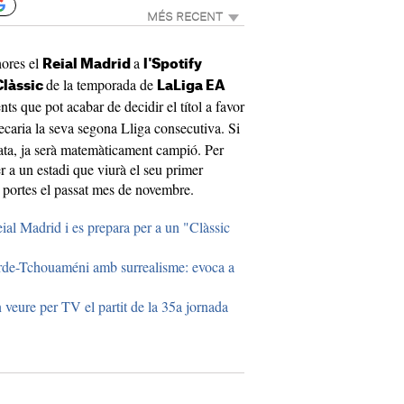
MÉS RECENT
hores el
a
Reial Madrid
l'Spotify
de la temporada de
Clàssic
LaLiga EA
ts que pot acabar de decidir el títol a favor
ecaria la seva segona Lliga consecutiva. Si
ta, ja serà matemàticament campió. Per
er a un estadi que viurà el seu primer
es portes el passat mes de novembre.
eial Madrid i es prepara per a un "Clàssic
erde-Tchouaméni amb surrealisme: evoca a
 veure per TV el partit de la 35a jornada