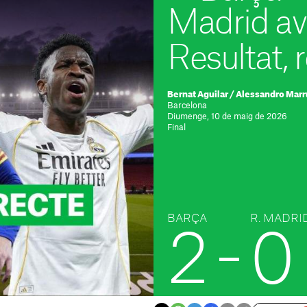
Madrid av
Resultat, 
Bernat Aguilar
/
Alessandro Marr
Barcelona
Diumenge, 10 de maig de 2026
Final
BARÇA
R. MADRI
2
-
0