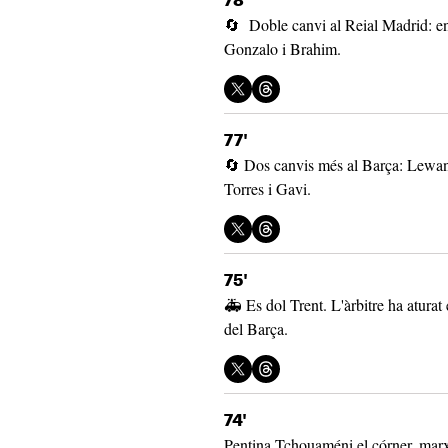
78'
🔄 Doble canvi al Reial Madrid: en
Gonzalo i Brahim.
77'
🔄 Dos canvis més al Barça: Lewand
Torres i Gavi.
75'
🚑 Es dol Trent. L'àrbitre ha aturat
del Barça.
74'
Pentina Tchouaméni el córner, marx