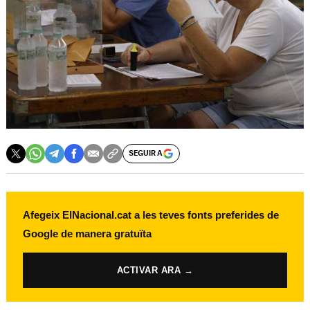
SEGUIR A
Afegeix ElNacional.cat a les teves fonts preferides de
Google de manera gratuïta
ACTIVAR ARA →