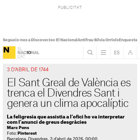
Segueix-nos a Discover
Joc El Nacional
Antifrau Sílvia Orriols
Enquesta F
3 D’ABRIL DE 1744
El Sant Greal de València es
trenca el Divendres Sant i
genera un clima apocalíptic
La feligresia que assistia a l’ofici ho va interpretar
com l’anunci de greus desgràcies
Marc Pons
Foto:
Pinterest
Barcelona. Divendres, 3 d'abril de 2026. 00:00