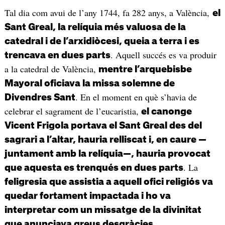
Tal dia com avui de l’any 1744, fa 282 anys, a València,
el
Sant Greal, la relíquia més valuosa de la
catedral i de l’arxidiòcesi, queia a terra i es
. Aquell succés es va produir
trencava en dues parts
a la catedral de València,
mentre l’arquebisbe
Mayoral oficiava la missa solemne de
. En el moment en què s’havia de
Divendres Sant
celebrar el sagrament de l’eucaristia,
el canonge
Vicent Frigola portava el Sant Greal des del
sagrari a l’altar, hauria relliscat i, en caure —
juntament amb la relíquia—, hauria provocat
. La
que aquesta es trenqués en dues parts
feligresia que assistia a aquell ofici religiós va
quedar fortament impactada i ho va
interpretar com un missatge de la divinitat
que anunciava greus desgràcies.