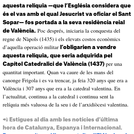
aquesta relíquia —que l’Església considera que
és el vas amb el qual Jesucrist va oficiar el Sant
Sopar— fos portada a la seva residència reial
Poc després, iniciaria la conquesta del
de València.
regne de Nàpols (1435) i els elevats costos econòmics
d’aquella operació militar
l’obligarien a vendre
aquesta relíquia, que seria adquirida pel
per una
Capítol Catedralici de València (1437)
quantitat important. Quan va caure de les mans del
canonge Frigola i es va trencar, ja feia 320 anys que era a
València i 307 anys que era a la catedral valentina. En
l’actualitat, continua a la catedral i continua sent la
relíquia més valuosa de la seu i de l’arxidiòcesi valentina.
📲 Estigues al dia amb les notícies d’última
hora de Catalunya, Espanya i Internacional.