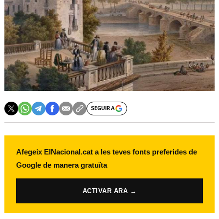
SEGUIR A
Afegeix ElNacional.cat a les teves fonts preferides de
Google de manera gratuïta
ACTIVAR ARA →