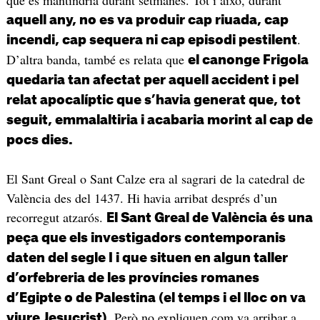
aquell any, no es va produir cap riuada, cap
.
incendi, cap sequera ni cap episodi pestilent
D’altra banda, també es relata que
el canonge Frigola
quedaria tan afectat per aquell accident i pel
relat apocalíptic que s’havia generat que, tot
seguit, emmalaltiria i acabaria morint al cap de
pocs dies.
El Sant Greal o Sant Calze era al sagrari de la catedral de
València des del 1437. Hi havia arribat després d’un
recorregut atzarós.
El Sant Greal de València és una
peça que els investigadors contemporanis
daten del segle I i que situen en algun taller
d’orfebreria de les províncies romanes
d’Egipte o de Palestina (el temps i el lloc on va
Però no expliquen com va arribar a
viure Jesucrist).