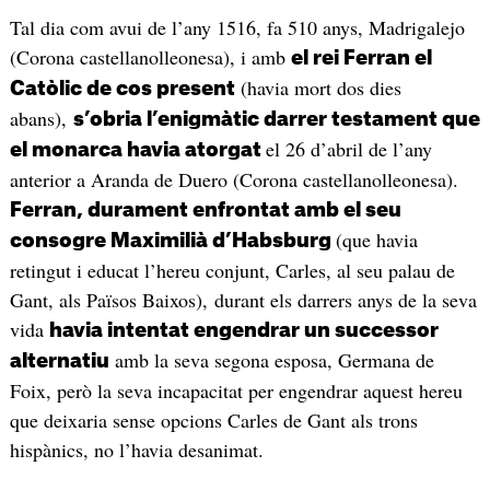
Tal dia com avui de l’any 1516, fa 510 anys, Madrigalejo
(Corona castellanolleonesa), i amb
el rei Ferran el
(havia mort dos dies
Catòlic de cos present
abans),
s’obria l’enigmàtic darrer testament que
el 26 d’abril de l’any
el monarca havia atorgat
anterior a Aranda de Duero (Corona castellanolleonesa).
Ferran, durament enfrontat amb el seu
(que havia
consogre Maximilià d’Habsburg
retingut i educat l’hereu conjunt, Carles, al seu palau de
Gant, als Països Baixos), durant els darrers anys de la seva
vida
havia intentat engendrar un successor
amb la seva segona esposa, Germana de
alternatiu
Foix, però la seva incapacitat per engendrar aquest hereu
que deixaria sense opcions Carles de Gant als trons
hispànics, no l’havia desanimat.