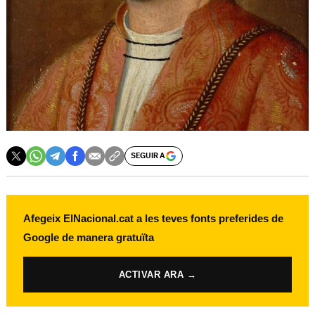
SEGUIR A
Afegeix ElNacional.cat a les teves fonts preferides de
Google de manera gratuïta
ACTIVAR ARA →