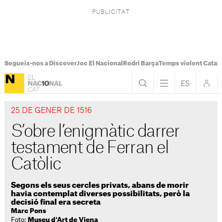
Segueix-nos a Discover
Joc El Nacional
Rodri Barça
Temps violent Catal
25 DE GENER DE 1516
S’obre l’enigmàtic darrer
testament de Ferran el
Catòlic
Segons els seus cercles privats, abans de morir
havia contemplat diverses possibilitats, però la
decisió final era secreta
Marc Pons
Foto:
Museu d'Art de Viena