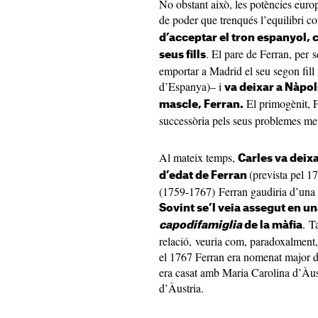
No obstant això, les potències euro
de poder que trenqués l’equilibri c
d’acceptar el tron espanyol, 
. El pare de Ferran, per 
seus fills
emportar a Madrid el seu segon fill
d’Espanya)– i
va deixar a Nàpols
El primogènit, Fe
mascle, Ferran.
successòria pels seus problemes men
Al mateix temps,
Carles va deixa
(prevista pel 1
d’edat de Ferran
(1759-1767) Ferran gaudiria d’una v
Sovint se’l veia assegut en u
. T
capodifamiglia
de la màfia
relació, veuria com, paradoxalment, 
el 1767 Ferran era nomenat major d’e
era casat amb Maria Carolina d’Àust
d’Àustria.