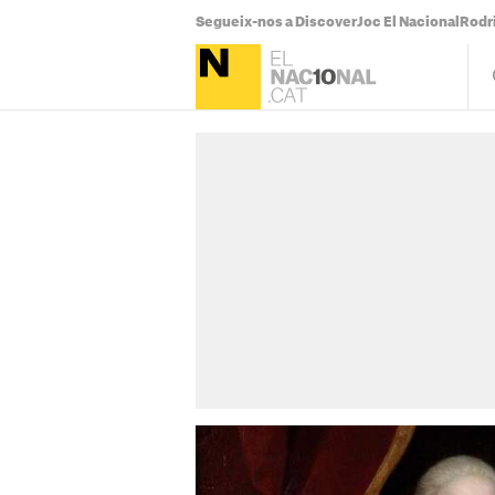
Segueix-nos a Discover
Joc El Nacional
Rodr