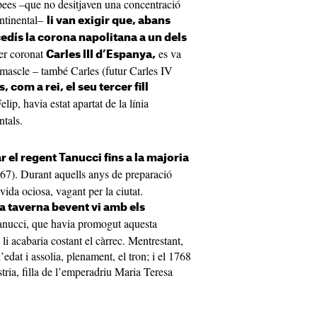
pees –que no desitjaven una concentració
ontinental–
li van exigir que, abans
cedís la corona napolitana a un dels
ser coronat
es va
Carles III d’Espanya,
 mascle – també Carles (futur Carles IV
, com a rei, el seu tercer fill
lip, havia estat apartat de la línia
tals.
r el regent Tanucci fins a la majoria
767). Durant aquells anys de preparació
ida ociosa, vagant per la ciutat.
na taverna bevent vi amb els
anucci, que havia promogut aquesta
li acabaria costant el càrrec. Mentrestant,
dat i assolia, plenament, el tron; i el 1768
ria, filla de l’emperadriu Maria Teresa