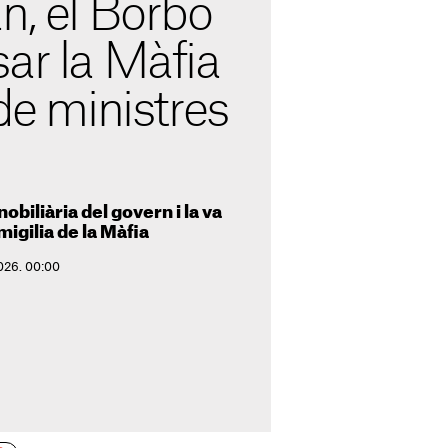
n, el Borbó
ar la Màfia
 de ministres
nobiliària del govern i la va
migilia de la Màfia
2026. 00:00