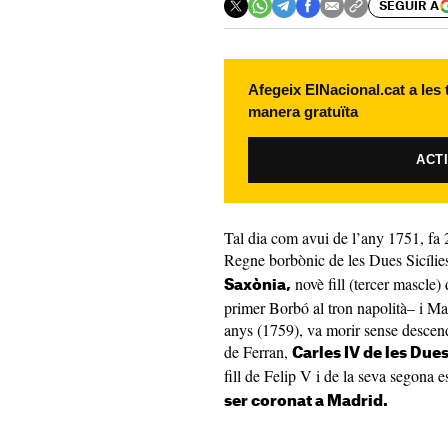
SEGUIR A
Afegeix ElNacional.cat a les
manera gratuïta
ACT
Tal dia com avui de l’any 1751, fa 2
Regne borbònic de les Dues Sicílie
novè fill (tercer mascle) 
Saxònia,
primer Borbó al tron napolità– i M
anys (1759), va morir sense descend
de Ferran,
Carles IV de les Dues
fill de Felip V i de la seva segona 
ser coronat a Madrid.