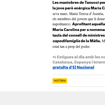
Les maniobres de Tanucci per
la jove però enèrgica Maria C
seva mare, Maria Teresa d’Àustria, v
els membres del govern que li donave
napolitanes).
Aprofitant aquella
Maria Carolina per a nomenar 
taula del consell de ministres 
Ma
capodifamiglia
de la Màfia.
estat tan a prop del poder.
📲 Estigues al dia amb les n
Catalunya, Espanya i Inter
gratuïta d’El Nacional
HISTÒRIA