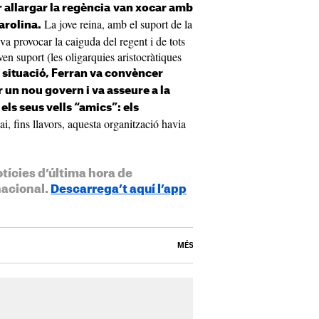
 allargar la regència
van xocar amb
La jove reina, amb el suport de la
arolina.
a provocar la caiguda del regent i de tots
n suport (les oligarquies aristocràtiques
 situació, Ferran va convèncer
un nou govern i va asseure a la
els seus vells “amics”: els
i, fins llavors, aquesta organització havia
otícies d’última hora de
nacional.
Descarrega’t aquí l’app
MÉS