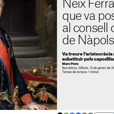
Neix Ferra
que va pos
al consell
de Nàpols
Va treure l’aristocràcia 
substituir pels capodifa
Marc Pons
Barcelona. Dilluns, 12 de gener de 
Temps de lectura: 1 minut