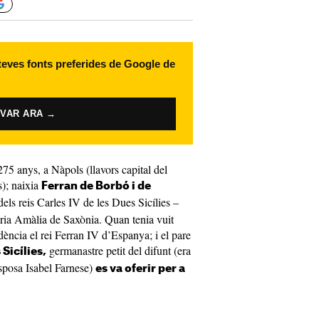
 teves fonts preferides de Google de
IVAR ARA →
75 anys, a Nàpols (llavors capital del
s); naixia
Ferran de Borbó i de
dels reis Carles IV de les Dues Sicílies –
aria Amàlia de Saxònia. Quan tenia vuit
ència el rei Ferran IV d’Espanya; i el pare
germanastre petit del difunt (era
 Sicílies,
esposa Isabel Farnese)
es va oferir per a