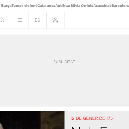
i Barça
Temps violent Catalunya
Antifrau Sílvia Orriols
Asassinat Barcelon
12 DE GENER DE 1751