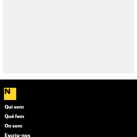
Qui som
Què fem
On som
Escriu-nos