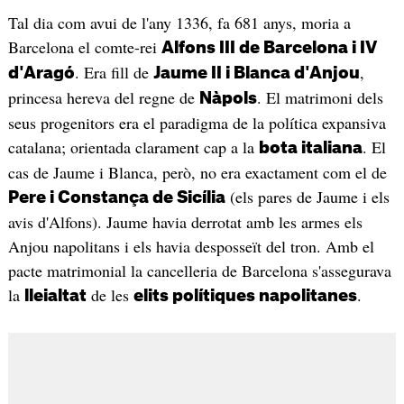
Tal dia com avui de l'any 1336, fa 681 anys, moria a
Barcelona el comte-rei
Alfons III de Barcelona i IV
. Era fill de
,
d'Aragó
Jaume II i Blanca d'Anjou
princesa hereva del regne de
. El matrimoni dels
Nàpols
seus progenitors era el paradigma de la política expansiva
catalana; orientada clarament cap a la
. El
bota italiana
cas de Jaume i Blanca, però, no era exactament com el de
(els pares de Jaume i els
Pere i Constança de Sicília
avis d'Alfons). Jaume havia derrotat amb les armes els
Anjou napolitans i els havia desposseït del tron. Amb el
pacte matrimonial la cancelleria de Barcelona s'assegurava
la
de les
.
lleialtat
elits polítiques napolitanes