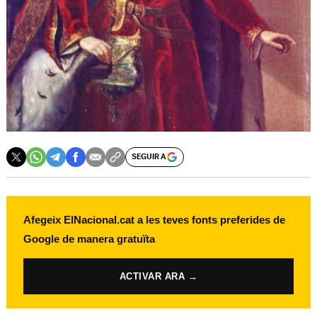
SEGUIR A
Afegeix ElNacional.cat a les teves fonts preferides de
Google de manera gratuïta
ACTIVAR ARA →