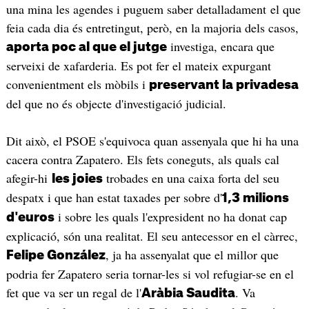
una mina les agendes i puguem saber detalladament el que
feia cada dia és entretingut, però, en la majoria dels casos,
investiga, encara que
aporta poc al que el jutge
serveixi de xafarderia. Es pot fer el mateix expurgant
convenientment els mòbils i
preservant la privadesa
del que no és objecte d'investigació judicial.
Dit això, el PSOE s'equivoca quan assenyala que hi ha una
cacera contra Zapatero. Els fets coneguts, als quals cal
afegir-hi
trobades en una caixa forta del seu
les joies
despatx i que han estat taxades per sobre d'
1,3 milions
i sobre les quals l'expresident no ha donat cap
d'euros
explicació, són una realitat. El seu antecessor en el càrrec,
, ja ha assenyalat que el millor que
Felipe González
podria fer Zapatero seria tornar-les si vol refugiar-se en el
fet que va ser un regal de l'
. Va
Aràbia Saudita