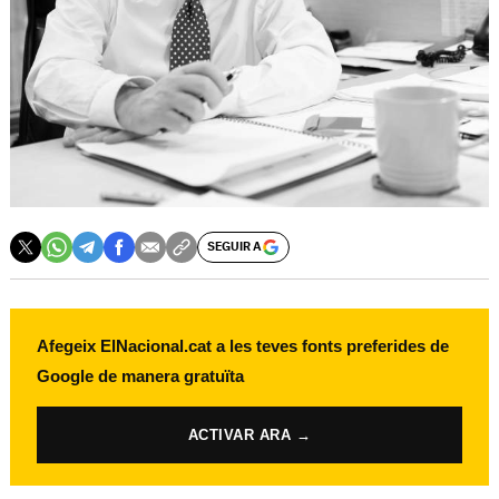
SEGUIR A
Afegeix ElNacional.cat a les teves fonts preferides de
Google de manera gratuïta
ACTIVAR ARA →