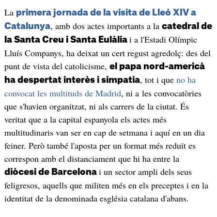
La
primera jornada de la visita de Lleó XIV a
, amb dos actes importants a la
Catalunya
catedral de
i a l'Estadi Olímpic
la Santa Creu i Santa Eulàlia
Lluís Companys, ha deixat un cert regust agredolç: des del
punt de vista del catolicisme,
el papa nord-americà
, tot i que
no ha
ha despertat interès i simpatia
convocat les multituds de Madrid
, ni a les convocatòries
que s'havien organitzat, ni als carrers de la ciutat. És
veritat que a la capital espanyola els actes més
multitudinaris van ser en cap de setmana i aquí en un dia
feiner. Però també l'aposta per un format més reduït es
correspon amb el distanciament que hi ha entre la
i un sector ampli dels seus
diòcesi de Barcelona
feligresos, aquells que militen més en els preceptes i en la
identitat de la denominada església catalana d'abans.