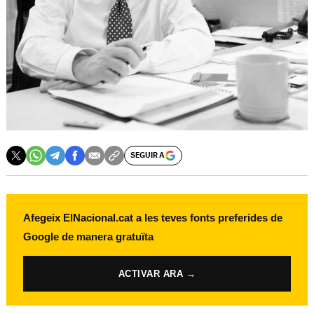
SEGUIR A
Afegeix ElNacional.cat a les teves fonts preferides de
Google de manera gratuïta
ACTIVAR ARA →