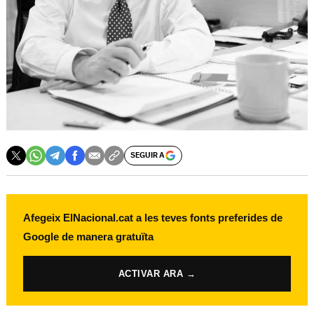
SEGUIR A
Afegeix ElNacional.cat a les teves fonts preferides de
Google de manera gratuïta
ACTIVAR ARA →