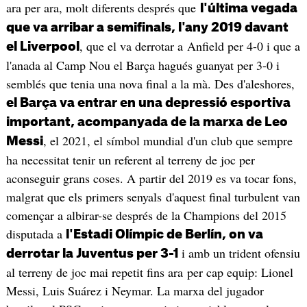
ara per ara, molt diferents després que
l'última vegada
que va arribar a semifinals, l'any 2019 davant
, que el va derrotar a Anfield per 4-0 i que a
el Liverpool
l'anada al Camp Nou el Barça hagués guanyat per 3-0 i
semblés que tenia una nova final a la mà. Des d'aleshores,
el Barça va entrar en una depressió esportiva
important, acompanyada de la marxa de Leo
, el 2021, el símbol mundial d'un club que sempre
Messi
ha necessitat tenir un referent al terreny de joc per
aconseguir grans coses. A partir del 2019 es va tocar fons,
malgrat que els primers senyals d'aquest final turbulent van
començar a albirar-se després de la Champions del 2015
disputada a
l'Estadi Olímpic de Berlín, on va
i amb un trident ofensiu
derrotar la Juventus per 3-1
al terreny de joc mai repetit fins ara per cap equip: Lionel
Messi, Luis Suárez i Neymar. La marxa del jugador