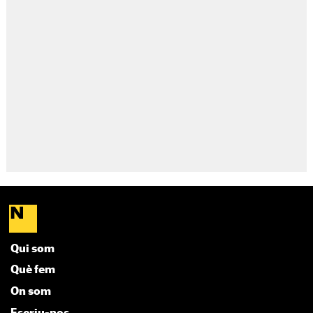
Qui som
Què fem
On som