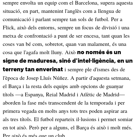
sempre envolta un equip com el Barcelona, supera aquesta
situació, en part, mantenint l'anglès com a llengua de
comunicació i parlant sempre tan sols de futbol. Per a
Flick, això dels entorns, sempre un focus de divisió i una
metxa de confrontació a punt de ser encesa, tant quan les
coses van bé com, sobretot, quan van malament, és una
cosa que l'agafa molt lluny. Això
no només és un
signe de maduresa, sinó d'intel·ligència, en un
i sempre ple d'ismes des de
terreny tan enverinat
l'època de Josep Lluís Núñez. A partir d'aquesta setmana,
el Barça i la resta dels equips amb opcions de guanyar
títols —a Espanya, Reial Madrid i Atlètic de Madrid—
aborden la fase més transcendent de la temporada i per
primera vegada en molts anys tots tres poden aspirar ara
als tres títols. El futbol reparteix il·lusions i permet somiar
en tot això. Però per a alguns, el Barça és això i molt més.
Per això és més que un club.