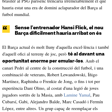
brasiler al PSG parisenc trencaria irremeiablement el que
hauria estat una era de domini aclaparador del Barça al
futbol mundial.
Sense l'entrenador Hansi Flick, el nou
Barça difícilment hauria arribat on és
El Barça actual és molt lluny d'aquella excel·lència i també
d'aquell ofici al terreny de joc, però
té al davant una
. Amb el
oportunitat enorme per emular-los
canari Pedri al centre de la construcció del futbol, i una
combinació de veterans, Robert Lewandowski, Íñigo
Martínez, Raphinha o Frenkie de Jong, o fins i tot per
experiència Dani Olmo, al costat d'una legió de joves
jugadors sortits de la Masia, amb
Lamine Yamal
, Pau
Cubarsí, Gabi, Alejandro Balde, Marc Casadó i Fermín
López, entre altres. Un grup capaç de reemplaçar els