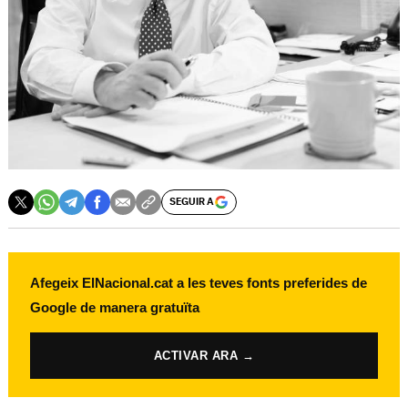
SEGUIR A
Afegeix ElNacional.cat a les teves fonts preferides de
Google de manera gratuïta
ACTIVAR ARA →