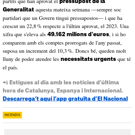
partits que han aprovat el
pressupost de la
aquesta mateixa setmana —sempre soc
Generalitat
partidari que un Govern tingui pressupostos— i que ha
crescut un 22,8 % respecte a l'últim aprovat, el 2023. Una
xifra que s'eleva als
, i si ho
49.162 milions d'euros
comparem amb els comptes prorrogats de l'any passat,
suposa un increment del 10,3 %. Doncs bé, queden molt
lluny de poder atendre les
que té
necessitats urgents
el país.
📲 Estigues al dia amb les notícies d’última
hora de Catalunya, Espanya i Internacional.
Descarrega’t aquí l’app gratuïta d’El Nacional
INCENDIS