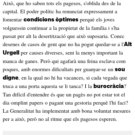
Això, que ho saben tots els pagesos, s'oblida des de la
capital. El poder polític ha renunciat expressament a
fomentar
perquè els joves
condicions òptimes
volguessin continuar a la propietat de la família i s'ha
passat per alt la desertització que això suposaria. Conec
desenes de casos de gent que no ha pogut quedar-se a l'
Alt
per causes diverses, sent la menys important la
Urgell
manca de ganes. Però qui agafarà una feina esclava com
poques, amb enormes dificultats per guanyar-se un
sou
, en la qual no hi ha vacances, si cada vegada que
digne
truca a una porta aquesta se li tanca? I la
?
burocràcia
Tan difícil d'entendre és que un pagès no pot estar tot el
dia omplint papers o pagant una gestoria perquè l'hi faci?
La Generalitat ha implementat amb bona voluntat mesures
per a això, però no al ritme que els pagesos esperen.