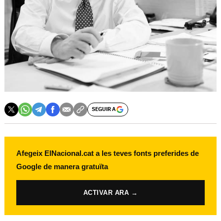
SEGUIR A
Afegeix ElNacional.cat a les teves fonts preferides de
Google de manera gratuïta
ACTIVAR ARA →