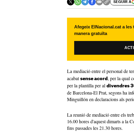
SEGUIR A
Afegeix ElNacional.cat a les
manera gratuïta
ACT
La mediació entre el personal de ter
acabat
, per la qual
sense acord
per la plantilla per al
divendres 
de Barcelona-El Prat, segons ha inf
Minguillón en declaracions als perio
La reunió de mediació entre els treb
16.00 hores d'aquest dimarts a la Con
fins passades les 21.30 hores.