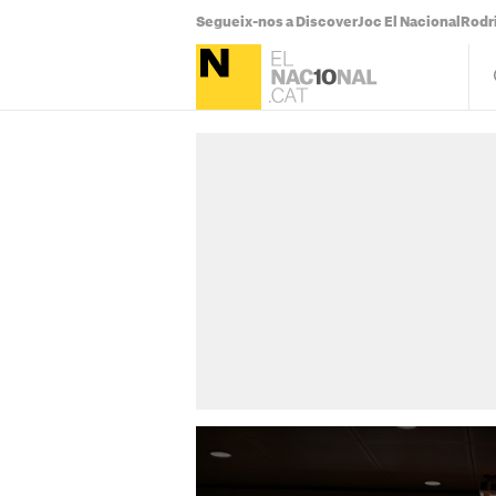
Segueix-nos a Discover
Joc El Nacional
Rodr