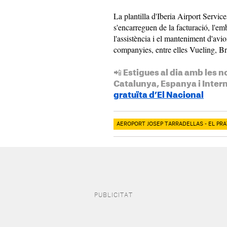
La plantilla d'Iberia Airport Service
s'encarreguen de la facturació, l'em
l'assistència i el manteniment d'avi
companyies, entre elles Vueling, Br
📲 Estigues al dia amb les n
Catalunya, Espanya i Inter
gratuïta d’El Nacional
AEROPORT JOSEP TARRADELLAS - EL PRA