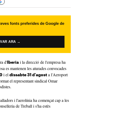
 teves fonts preferides de Google de
IVAR ARA →
ra d'
i la direcció de l'empresa ha
Iberia
 cosa es mantenen les aturades convocades
i el
a l'Aeroport
30
dissabte 31 d'agost
ormat el representant sindical Omar
distes.
alladors i l'aerolínia ha començat cap a les
selleria de Treball i s'ha estès