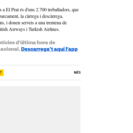
s a El Prat és d'uns 2.700 treballadors, que
barcament, la càrrega i descàrrega,
ons, i donen serveis a una trentena de
itish Airways i Turkish Airlines.
otícies d’última hora de
nacional.
Descarrega’t aquí l’app
T
MÉS