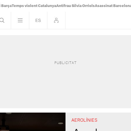
i Barça
Temps violent Catalunya
Antifrau Sílvia Orriols
Asassinat Barcelon
AEROLÍNIES