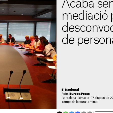
Acaba sen
mediació 
desconvoc
de persona
El Nacional
Foto:
Europa Press
Barcelona. Dimarts, 27 d'agost de 2
Temps de lectura: 1 minut