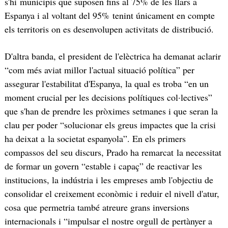
s'hi municipis que suposen fins al 75% de les llars a
Espanya i al voltant del 95% tenint únicament en compte
els territoris on es desenvolupen activitats de distribució.
D'altra banda, el president de l'elèctrica ha demanat aclarir
“com més aviat millor l'actual situació política” per
assegurar l'estabilitat d'Espanya, la qual es troba “en un
moment crucial per les decisions polítiques col·lectives”
que s'han de prendre les pròximes setmanes i que seran la
clau per poder “solucionar els greus impactes que la crisi
ha deixat a la societat espanyola”. En els primers
compassos del seu discurs, Prado ha remarcat la necessitat
de formar un govern “estable i capaç” de reactivar les
institucions, la indústria i les empreses amb l'objectiu de
consolidar el creixement econòmic i reduir el nivell d'atur,
cosa que permetria també atreure grans inversions
internacionals i “impulsar el nostre orgull de pertànyer a