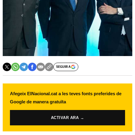
SEGUIR A
Afegeix ElNacional.cat a les teves fonts preferides de
Google de manera gratuïta
ACTIVAR ARA →