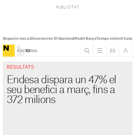
Segueix-nos a Discover
Joc El Nacional
Rodri Barça
Temps violent Catal
RESULTATS
Endesa dispara un 47% el
seu benefici a març, fins a
372 milions