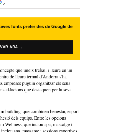
 teves fonts preferides de Google de
IVAR ARA →
concepte que uneix treball i lleure en un
entre de lleure termal d'Andorra s'ha
les empreses puguin organitzar els seus
nstal·lacions que destaquen per la seva
eam building' que combinen benestar, esport
ohesió dels equips. Entre les opcions
am Wellness, que inclou spa, massatge i
 inclou spa, massatge i sessions esportives