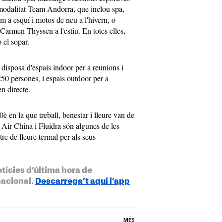
a modalitat Team Andorra, que inclou spa,
com a esquí i motos de neu a l'hivern, o
Carmen Thyssen a l'estiu. En totes elles,
o el sopar.
 disposa d'espais indoor per a reunions i
250 persones, i espais outdoor per a
n directe.
è en la que treball, benestar i lleure van de
Air China i Fluidra són algunes de les
re de lleure termal per als seus
otícies d’última hora de
nacional.
Descarrega’t aquí l’app
MÉS