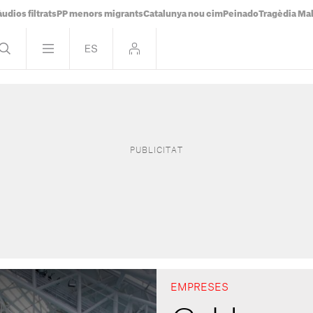
udios filtrats
PP menors migrants
Catalunya nou cim
Peinado
Tragèdia Ma
EMPRESES