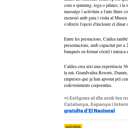
com a spinning, ioga o pilates; i l
massatge i activitats a l'aire lliure 
excursió amb guia i visita al Museu 
s'ofereix l'opció d'incloure el dinar 
Entre les prestacions, Caldea també
presentacions, amb capacitat per a 
banquets en format còctel i música e
Caldea crea així una experiència 360
la mà. Grandvalira Resorts, Damm, 
empreses que ja han apostat pel cent
esdeveniments corporatius.
📲 Estigues al dia amb les n
Catalunya, Espanya i Inter
gratuïta d’El Nacional
ANDORRA