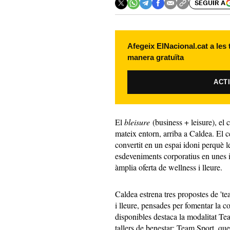
SEGUIR A
Afegeix ElNacional.cat a les
manera gratuïta
ACT
El
bleisure
(business + leisure), el 
mateix entorn, arriba a Caldea. El c
convertit en un espai idoni perquè 
esdeveniments corporatius en unes i
àmplia oferta de wellness i lleure.
Caldea estrena tres propostes de 't
i lleure, pensades per fomentar la c
disponibles destaca la modalitat Te
tallers de benestar; Team Sport, que