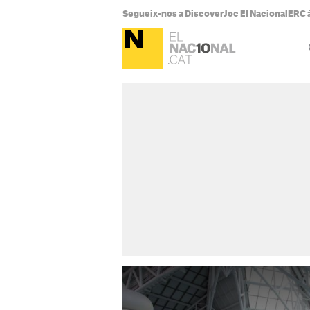
Segueix-nos a Discover
Joc El Nacional
ERC à