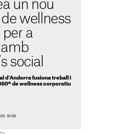
ea un nou
de wellness
 per a
 amb
 social
al d'Andorra fusiona treball i
360º de wellness corporatiu
025. 16:00