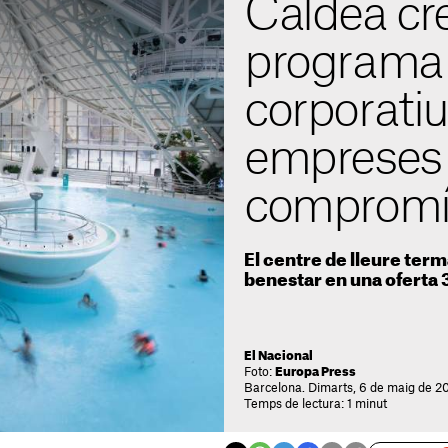
Caldea cr
programa 
corporatiu
empreses
compromís
El centre de lleure term
benestar en una oferta 
El Nacional
Foto:
Europa Press
Barcelona. Dimarts, 6 de maig de 2
Temps de lectura: 1 minut