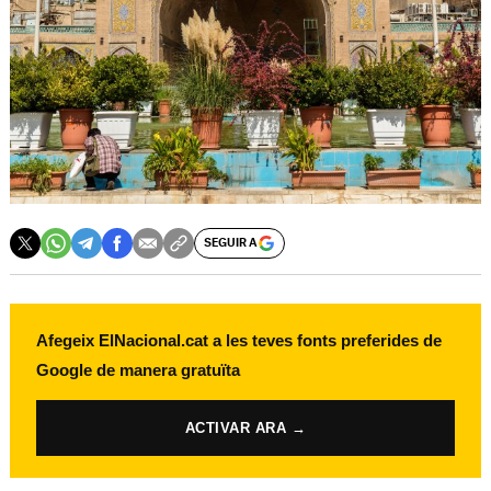
SEGUIR A
Afegeix ElNacional.cat a les teves fonts preferides de
Google de manera gratuïta
ACTIVAR ARA →