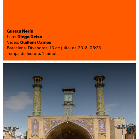
Gustau Nerín
Foto:
Diego Delso
Vídeo:
Guillem Camós
Barcelona. Divendres, 13 de juliol de 2018. 05:25
Temps de lectura: 1 minut