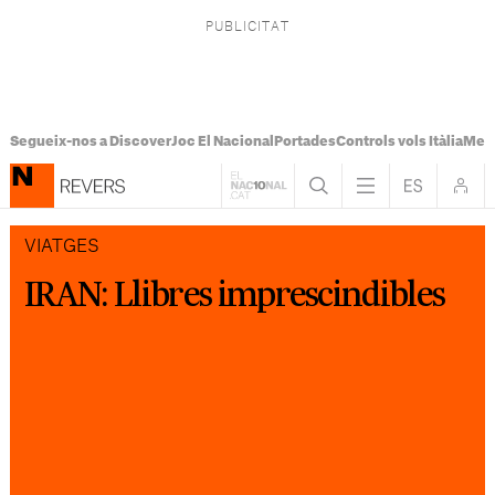
Segueix-nos a Discover
Joc El Nacional
Portades
Controls vols Itàlia
Mes
VIATGES
IRAN: Llibres imprescindibles