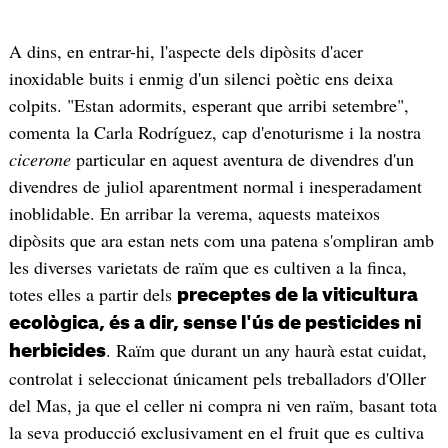
A dins, en entrar-hi, l'aspecte dels dipòsits d'acer
inoxidable buits i enmig d'un silenci poètic ens deixa
colpits. "Estan adormits, esperant que arribi setembre",
comenta la Carla Rodríguez, cap d'enoturisme i la nostra
cicerone
particular en aquest aventura de divendres d'un
divendres de juliol aparentment normal i inesperadament
inoblidable. En arribar la verema, aquests mateixos
dipòsits que ara estan nets com una patena s'ompliran amb
les diverses varietats de raïm que es cultiven a la finca,
totes elles a partir dels
preceptes de la viticultura
ecològica, és a dir, sense l'ús de pesticides ni
. Raïm que durant un any haurà estat cuidat,
herbicides
controlat i seleccionat únicament pels treballadors d'Oller
del Mas, ja que el celler ni compra ni ven raïm, basant tota
la seva producció exclusivament en el fruit que es cultiva