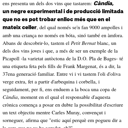
ens presenta un dels dos vins que tastarem:
Càndia
,
un negre experimental i de producció limitada
que no es pot trobar enlloc més que en el
, del qual només se'n fan 9000 ampolles i
mateix celler
amb una criança no només en bóta, sinó també en àmfora.
Abans de descobrir-lo, tastem el
Petit Bernat
blanc, un
dels dos vins joves i que, a més de ser un exemple de la
Picapoll -la varietat autòctona de la D.O. Pla de Bages- té
una etiqueta feta pels fills de Frank Margenat, és a dir, la
37ena generació familiar. Entre vi i vi tastem l'oli d'oliva
verge extra, fet a partir d'arbequina i corbella, i
seguidament, per fi, ens enduem a la boca una copa de
Càndia
, moment en el qual el responsable d'aquesta
crònica comença a posar en dubte la possibilitat d'escriure
un text objectiu mentre Carles Muray, convençut i
sorneguer, afirma que "estic aquí perquè em pogueu dir a
la cara que no us ha agradat, eh?".