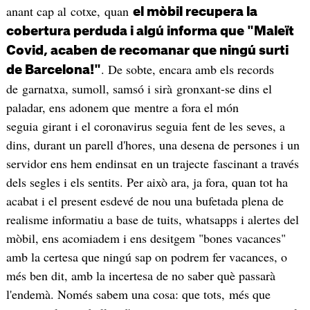
anant cap al cotxe, quan
el mòbil recupera la
cobertura perduda i algú informa que "Maleït
Covid, acaben de recomanar que ningú surti
. De sobte, encara amb els records
de Barcelona!"
de garnatxa, sumoll, samsó i sirà gronxant-se dins el
paladar, ens adonem que mentre a fora el món
seguia girant i el coronavirus seguia fent de les seves, a
dins, durant un parell d'hores, una desena de persones i un
servidor ens hem endinsat en un trajecte fascinant a través
dels segles i els sentits. Per això ara, ja fora, quan tot ha
acabat i el present esdevé de nou una bufetada plena de
realisme informatiu a base de tuits, whatsapps i alertes del
mòbil, ens acomiadem i ens desitgem "bones vacances"
amb la certesa que ningú sap on podrem fer vacances, o
més ben dit, amb la incertesa de no saber què passarà
l'endemà. Només sabem una cosa: que tots, més que