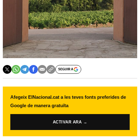
SEGUIR A
Afegeix ElNacional.cat a les teves fonts preferides de
Google de manera gratuïta
ACTIVAR ARA →