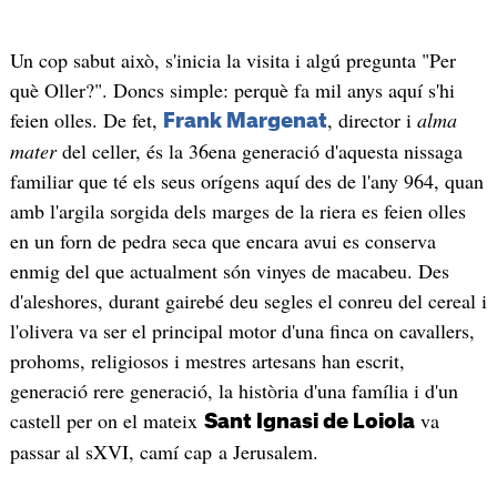
Un cop sabut això, s'inicia la visita i algú pregunta "Per
què Oller?". Doncs simple: perquè fa mil anys aquí s'hi
feien olles. De fet,
, director i
alma
Frank Margenat
mater
del celler, és la 36ena generació d'aquesta nissaga
familiar que té els seus orígens aquí des de l'any 964, quan
amb l'argila sorgida dels marges de la riera es feien olles
en un forn de pedra seca que encara avui es conserva
enmig del que actualment són vinyes de macabeu. Des
d'aleshores, durant gairebé deu segles el conreu del cereal i
l'olivera va ser el principal motor d'una finca on cavallers,
prohoms, religiosos i mestres artesans han escrit,
generació rere generació, la història d'una família i d'un
castell per on el mateix
va
Sant Ignasi de Loiola
passar al sXVI, camí cap a Jerusalem.