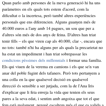
Quan parlo amb persones de la meva generació hi ha uns
paràmetres en els quals tots estem d'acord, com la
dificultat o la incertesa, però també altres experiències
personals que ens diferencien. Alguns guanyen més de
40.000 euros a l'any amb 14 pagues, un sou que per a
d'altres són més de dos anys de feina. D'altres han triat
tenir fills – els que viren cap als 40.000, clar -, encara que
no tots: també n'hi ha alguns per als quals la precarietat no
ha estat un impediment i han triat sobrepassar les
condicions pèssimes dels millennials
i formar una família.
Els qui viuen de la verema en camions i els que se'n van
anar del poble fugint dels tafaners. Però tots pertanyem a
una colla en la que qualsevol decisió en qualsevol
direcció és sensible a ser jutjada, com la de l'Ana Iris
d'explicar que li feia enveja la vida que tenien els seus
pares a la seva edat, i sentim amb angoixa que tot el que
fem està malament, perquè escoltem més el que es valida a