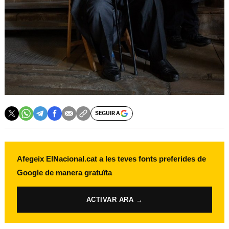
SEGUIR A
Afegeix ElNacional.cat a les teves fonts preferides de
Google de manera gratuïta
ACTIVAR ARA →