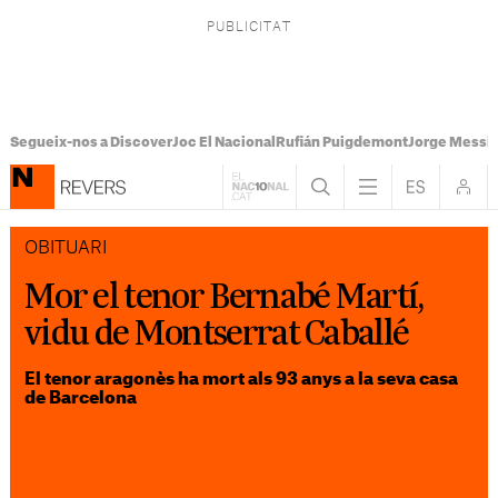
Segueix-nos a Discover
Joc El Nacional
Rufián Puigdemont
Jorge Messi
OBITUARI
Mor el tenor Bernabé Martí,
vidu de Montserrat Caballé
El tenor aragonès ha mort als 93 anys a la seva casa
de Barcelona