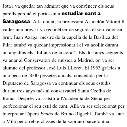
Jota i va quedar tan admirat que va convèncer els seus
parells perquè el portessin a
estudiar cant a
. A la ciutat, la professora Asunción Vitoret li
Saragossa
va fer una prova i va reconèixer de seguida el seu valor en
brut. Juan Azaga, mestre de la capella de la Basílica del
Pilar també va quedar impressionat i el va acollir durant
un any dins els "Infants de la coral". Els dos anys següents
va anar al Conservatori de música a Madrid, on va ser
alumne del professor José Luis LLoret. El 1953 gràcies a
una beca de 5000 pessetes anuals, concedida per la
Diputació de Saragossa va continuar els seus estudis
durant tres anys més al conservatori Santa Cecília de
Roma. Després va assistir a l'Academia de Siena per
perfeccionar el seu estil de cant. Allà va ser seleccionat per
interpretar l'òpera
Ecuba
de Bruno Rigachi. També va anar
a Milà per a rebre classes de la soprano barcelonina