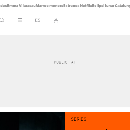
ades
Emma Vilarasau
Marroc menors
Estrenes Netflix
Eclipsi lunar Catalun
SÈRIES