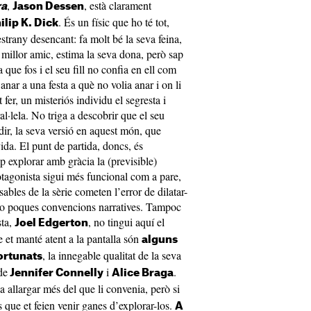
,
, està clarament
ra
Jason Dessen
. És un físic que ho té tot,
ilip K. Dick
strany desencant: fa molt bé la seva feina,
 millor amic, estima la seva dona, però sap
 que fos i el seu fill no confia en ell com
anar a una festa a què no volia anar i on li
 fer, un misteriós individu el segresta i
al·lela. No triga a descobrir que el seu
 dir, la seva versió en aquest món, que
ida. El punt de partida, doncs, és
p explorar amb gràcia la (previsible)
otagonista sigui més funcional com a pare,
sables de la sèrie cometen l’error de dilatar-
no poques convencions narratives. Tampoc
sta,
, no tingui aquí el
Joel Edgerton
ue et manté atent a la pantalla són
alguns
, la innegable qualitat de la seva
ortunats
de
i
.
Jennifer Connelly
Alice Braga
a allargar més del que li convenia, però si
 que et feien venir ganes d’explorar-los.
A