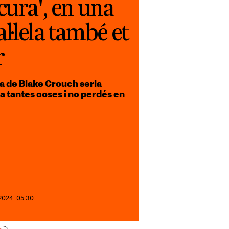
cura', en una
al·lela també et
r
la de Blake Crouch seria
 a tantes coses i no perdés en
 2024. 05:30