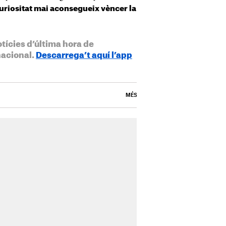
 curiositat mai aconsegueix vèncer la
otícies d’última hora de
nacional.
Descarrega’t aquí l’app
MÉS