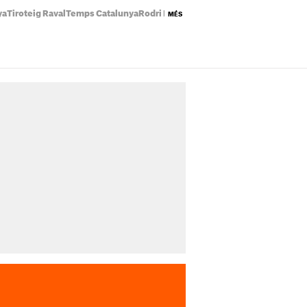
ya
Tiroteig Raval
Temps Catalunya
Rodri Barça
Preu llum avui
Eclipsi solar
MÉS