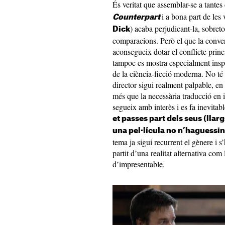
És veritat que assemblar-se a tantes
i a bona part de les 
Counterpart
) acaba perjudicant-la, sobreto
Dick
comparacions. Però el que la conver
aconsegueix dotar el conflicte princ
tampoc es mostra especialment inspi
de la ciència-ficció moderna. No té 
director sigui realment palpable, en
més que la necessària traducció en 
segueix amb interès i es fa inevitabl
et passes part dels seus (llar
una pel·lícula no n’haguessin
tema ja sigui recurrent el gènere i s
partit d’una realitat alternativa com
d’impresentable.