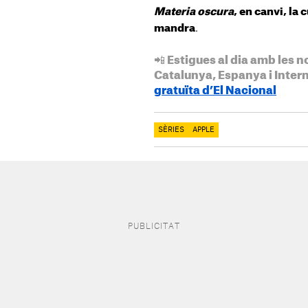
Materia oscura
, en canvi, la
.
mandra
📲 Estigues al dia amb les n
Catalunya, Espanya i Inter
gratuïta d’El Nacional
SÈRIES
APPLE