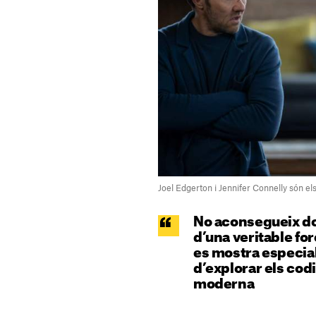
Joel Edgerton i Jennifer Connelly són e
No aconsegueix dot
d’una veritable f
es mostra especial
d’explorar els codi
moderna