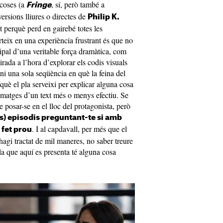
 coses (a
, sí, però també a
Fringe
versions lliures o directes de
Philip K.
t perquè perd en gairebé totes les
teix en una experiència frustrant és que no
ipal d’una veritable força dramàtica, com
rada a l’hora d’explorar els codis visuals
ni una sola seqüència en què la feina del
 què el pla serveixi per explicar alguna cosa
imatges d’un text més o menys efectiu. Se
e posar-se en el lloc del protagonista, però
gs) episodis preguntant-te si amb
. I al capdavall, per més que el
 fet prou
’hagi tractat de mil maneres, no saber treure
 la que aquí es presenta té alguna cosa