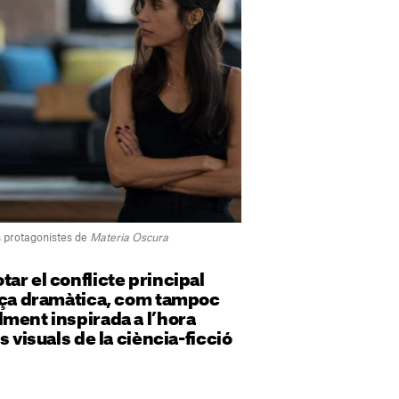
ls protagonistes de
Materia Oscura
ar el conflicte principal
orça dramàtica, com tampoc
ment inspirada a l’hora
s visuals de la ciència-ficció