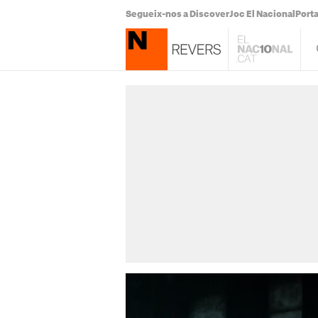
Segueix-nos a Discover
Joc El Nacional
Port