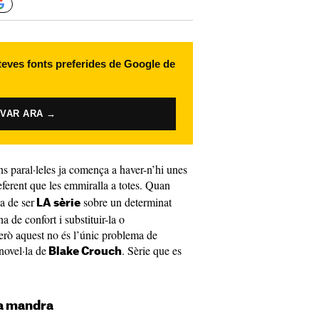
 teves fonts preferides de Google de
IVAR ARA →
ns paral·leles ja comença a haver-n’hi unes
eferent que les emmiralla a totes. Quan
ia de ser
sobre un determinat
LA sèrie
a de confort i substituir-la o
erò aquest no és l’únic problema de
novel·la de
. Sèrie que es
Blake Crouch
la mandra