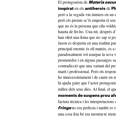
El protagonista de
Materia oscu
en els
de
inspirat
antiherois
Ph
però a la vegada viu immers en un e
però els premis se’ls emporta el seu
que no és la persona que ella voldria
hauria de fer-ho. Una nit, després d’
han ofert una feina que no sap si pot
Jason es desperta en una realitat par
principal enemic és ell mateix, és a
paradoxalment vol usurpar la seva v
prometedor i en alguns passatges sa
contradicció que una variant del pr
marit i professional. Però els respon
ho innecessàriament i de caure en 
hi ajuda gaire que l’actor protagoni
millor dels seus dies. Al final, el q
moments de suspens prou af
factura tècnica i les interpretacions 
no era perfecta i també es v
Fringe
una cosa feia bé era mostrar-te mons