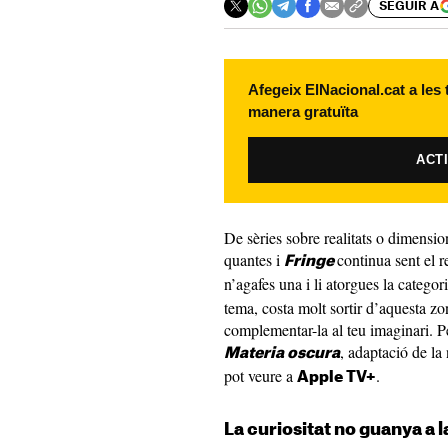
SEGUIR A
Afegeix ElNacional.cat a les
manera gratuïta
ACT
De sèries sobre realitats o dimensio
quantes i
continua sent el r
Fringe
n’agafes una i li atorgues la categor
tema, costa molt sortir d’aquesta zon
complementar-la al teu imaginari. P
, adaptació de la 
Materia oscura
pot veure a
.
Apple TV+
La curiositat no guanya a 