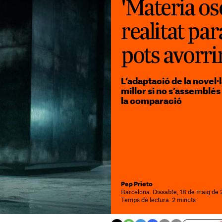
'Materia os
realitat par
pots avorri
L’adaptació de la novel·
millor si no s’assemblés
la comparació
Pep Prieto
Barcelona. Dissabte, 18 de maig de
Temps de lectura: 2 minuts