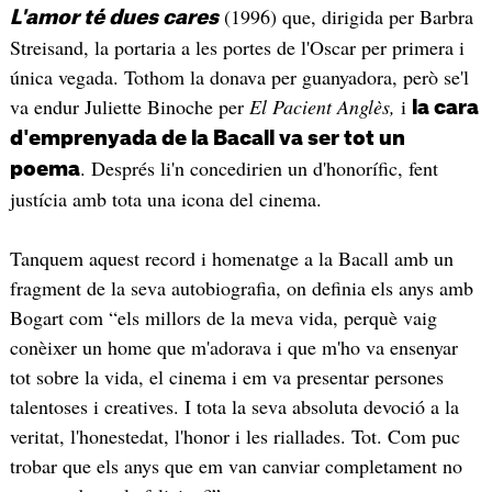
(1996) que, dirigida per Barbra
L'amor té dues cares
Streisand, la portaria a les portes de l'Oscar per primera i
única vegada. Tothom la donava per guanyadora, però se'l
va endur Juliette Binoche per
El Pacient Anglès,
i
la cara
d'emprenyada de la Bacall va ser tot un
. Després li'n concedirien un d'honorífic, fent
poema
justícia amb tota una icona del cinema.
Tanquem aquest record i homenatge a la Bacall amb un
fragment de la seva autobiografia, on definia els anys amb
Bogart com “els millors de la meva vida, perquè vaig
conèixer un home que m'adorava i que m'ho va ensenyar
tot sobre la vida, el cinema i em va presentar persones
talentoses i creatives. I tota la seva absoluta devoció a la
veritat, l'honestedat, l'honor i les riallades. Tot. Com puc
trobar que els anys que em van canviar completament no