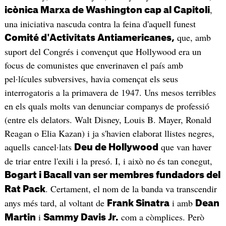
,
icònica Marxa de Washington cap al Capitoli
una iniciativa nascuda contra la feina d'aquell funest
que, amb
Comité d'Activitats Antiamericanes,
suport del Congrés i convençut que Hollywood era un
focus de comunistes que enverinaven el país amb
pel·lícules subversives, havia començat els seus
interrogatoris a la primavera de 1947. Uns mesos terribles
en els quals molts van denunciar companys de professió
(entre els delators. Walt Disney, Louis B. Mayer, Ronald
Reagan o Elia Kazan) i ja s'havien elaborat llistes negres,
aquells cancel·lats
que van haver
Deu de Hollywood
de triar entre l'exili i la presó. I, i això no és tan conegut,
Bogart i Bacall van ser membres fundadors del
. Certament, el nom de la banda va transcendir
Rat Pack
anys més tard, al voltant de
i amb
Frank Sinatra
Dean
i
com a còmplices. Però
Martin
Sammy Davis Jr.