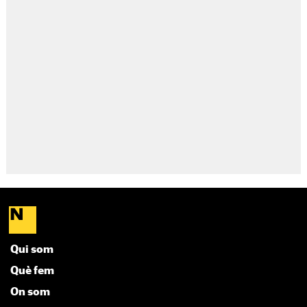
Qui som
Què fem
On som