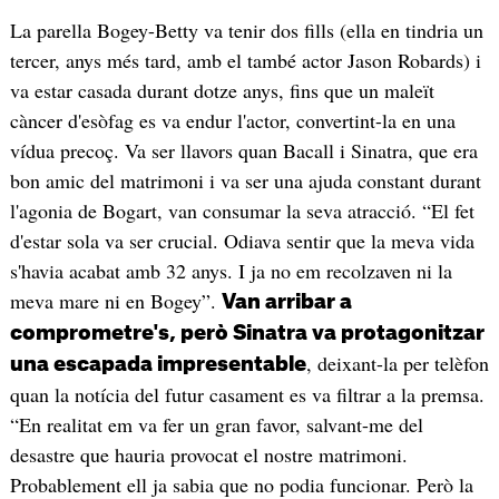
La parella Bogey-Betty va tenir dos fills (ella en tindria un
tercer, anys més tard, amb el també actor Jason Robards) i
va estar casada durant dotze anys, fins que un maleït
càncer d'esòfag es va endur l'actor, convertint-la en una
vídua precoç. Va ser llavors quan Bacall i Sinatra, que era
bon amic del matrimoni i va ser una ajuda constant durant
l'agonia de Bogart, van consumar la seva atracció. “El fet
d'estar sola va ser crucial. Odiava sentir que la meva vida
s'havia acabat amb 32 anys. I ja no em recolzaven ni la
meva mare ni en Bogey”.
Van arribar a
comprometre's, però Sinatra va protagonitzar
, deixant-la per telèfon
una escapada impresentable
quan la notícia del futur casament es va filtrar a la premsa.
“En realitat em va fer un gran favor, salvant-me del
desastre que hauria provocat el nostre matrimoni.
Probablement ell ja sabia que no podia funcionar. Però la