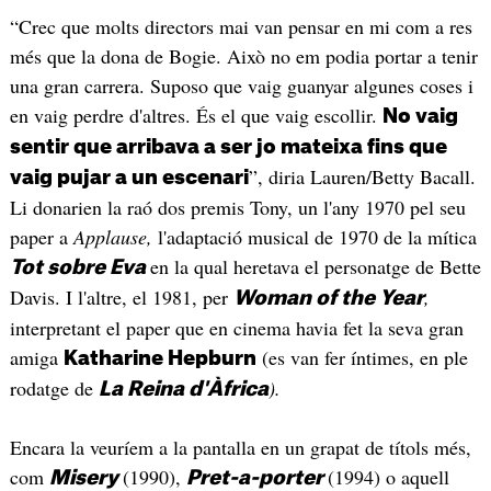
“Crec que molts directors mai van pensar en mi com a res
més que la dona de Bogie. Això no em podia portar a tenir
una gran carrera. Suposo que vaig guanyar algunes coses i
en vaig perdre d'altres. És el que vaig escollir.
No vaig
sentir que arribava a ser jo mateixa fins que
”, diria Lauren/Betty Bacall.
vaig pujar a un escenari
Li donarien la raó dos premis Tony, un l'any 1970 pel seu
paper a
Applause,
l'adaptació musical de 1970 de la mítica
en la qual heretava el personatge de Bette
Tot sobre Eva
Davis. I l'altre, el 1981, per
,
Woman of the Year
interpretant el paper que en cinema havia fet la seva gran
amiga
(es van fer íntimes, en ple
Katharine Hepburn
rodatge de
).
La Reina d'Àfrica
Encara la veuríem a la pantalla en un grapat de títols més,
com
(1990),
(1994) o aquell
Misery
Pret-a-porter