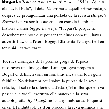
a
Tenir-ne o no
(Howard Hawks, 1944). “Ajunta
Bogart
els llavis i bufa”, li deia. Va arribar a aquell primer rodatge
després de protagonitzar una portada de la revista
Harper's
Bazaar
i en va sortir convertida en estrella i amb una
història d'amor
bigger than life.
“Prepara't, perquè he
descobert una noia que pot ser tan cínica com tu”, havia
advertit Hawks a l'etern Bogey. Ella tenia 19 anys, i ell en
tenia 44 i estava casat.
Tot i les cròniques de la premsa groga de l'època
mostraven una imatge dura i amarga, gent propera a
Bogart el definien com un romàntic més aviat tou i gens
faldiller. No debatrem aquí sobre la puresa de la seva
relació, ni sobre la diferència d'edat (“el millor que em va
passar a la vida”, escriuria ella mateixa a la seva
autobiografia,
By Myself,
molts anys més tard). El que sí
és un fet indubtable és d'on procedia la seva química a la