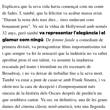
Explicava que la seva vida havia començat com un conte
de fades. I, també, que la felicitat va acabar massa aviat.
“Durant la resta dels teus dies... tires endavant com
bonament pots”. Va ser la vídua de Hollywood amb només
32 anys, però també
va representar l'elegància i el
. De
femme fatale
a comediant de
glamur com ningú
primera divisió, va protagonitzar films importantíssims tot
i que sempre va fer la sensació que la indústria no va saber
aprofitar prou el seu talent, va assumir la maduresa
rescatada pel teatre i triomfant en els escenaris de
Broadway, i no va deixar de treballar fins a la seva mort.
També va estar a punt de casar-se amb Frank Sinatra, i va
oferir-nos la cara de decepció i d'emprenyament més
sincera de la història dels Oscars després de perdre'n un
que semblava cantat. Va ser, en definitiva, una de les grans
dames del cinema clàssic nord-americà, tota una llegenda.