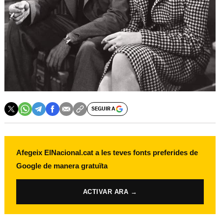
SEGUIR A
Afegeix ElNacional.cat a les teves fonts preferides de
Google de manera gratuïta
ACTIVAR ARA →