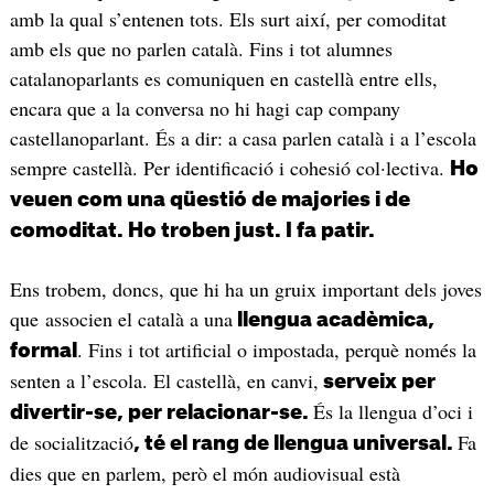
amb la qual s’entenen tots. Els surt així, per comoditat
amb els que no parlen català. Fins i tot alumnes
catalanoparlants es comuniquen en castellà entre ells,
encara que a la conversa no hi hagi cap company
castellanoparlant. És a dir: a casa parlen català i a l’escola
sempre castellà. Per identificació i cohesió col·lectiva.
Ho
veuen com una qüestió de majories i de
comoditat. Ho troben just. I fa patir.
Ens trobem, doncs, que hi ha un gruix important dels joves
que associen el català a una
llengua acadèmica,
. Fins i tot artificial o impostada, perquè només la
formal
senten a l’escola. El castellà, en canvi,
serveix per
És la llengua d’oci i
divertir-se, per relacionar-se.
de socialització
Fa
, té el rang de llengua universal.
dies que en parlem, però el món audiovisual està