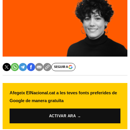
SEGUIR A
Afegeix ElNacional.cat a les teves fonts preferides de
Google de manera gratuïta
ACTIVAR ARA →