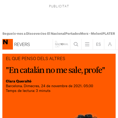
Segueix-nos a Discover
Joc El Nacional
Portades
Merz - Meloni
PLATER Te
EL QUE PENSO DELS ALTRES
"En catalán no me sale, profe"
Clara Queraltó
Barcelona. Dimecres, 24 de novembre de 2021. 05:30
Temps de lectura: 3 minuts