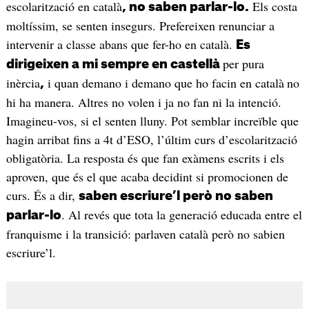
escolarització en català
Els costa
, no saben parlar-lo.
moltíssim, se senten insegurs. Prefereixen renunciar a
intervenir a classe abans que fer-ho en català.
Es
per pura
dirigeixen a mi sempre en castellà
inèrcia
i quan demano i demano que ho facin en català
no
,
hi ha manera. Altres no volen i ja no fan ni la intenció.
Imagineu-vos, si el senten lluny. Pot semblar increïble que
hagin arribat fins a 4t d’ESO, l’últim curs d’escolarització
obligatòria. La resposta és que fan exàmens escrits i els
aproven, que és el que acaba decidint si promocionen de
curs. És a dir,
saben escriure’l però no saben
. Al revés que tota la generació educada entre el
parlar-lo
franquisme i la transició: parlaven català però no sabien
escriure’l.