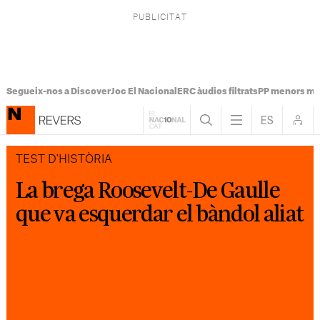
Segueix-nos a Discover
Joc El Nacional
ERC àudios filtrats
PP menors mi
TEST D'HISTÒRIA
La brega Roosevelt-De Gaulle
que va esquerdar el bàndol aliat