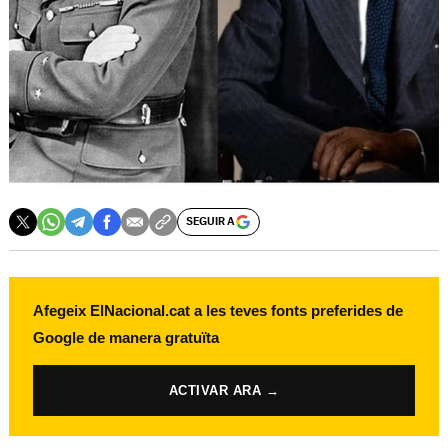
SEGUIR A
Afegeix ElNacional.cat a les teves fonts preferides de
Google de manera gratuïta
ACTIVAR ARA →