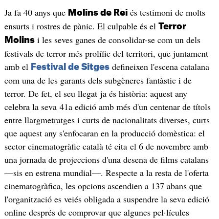
Ja fa 40 anys que
és testimoni de molts
Molins de Rei
ensurts i rostres de pànic. El culpable és el
Terror
i les seves ganes de consolidar-se com un dels
Molins
festivals de terror més prolífic del territori, que juntament
amb el
defineixen l'escena catalana
Festival de Sitges
com una de les garants dels subgèneres fantàstic i de
terror. De fet, el seu llegat ja és història: aquest any
celebra la seva 41a edició amb més d'un centenar de títols
entre llargmetratges i curts de nacionalitats diverses, curts
que aquest any s'enfocaran en la producció domèstica: el
sector cinematogràfic català té cita el 6 de novembre amb
una jornada de projeccions d'una desena de films catalans
—sis en estrena mundial—. Respecte a la resta de l'oferta
cinematogràfica, les opcions ascendien a 137 abans que
l'organització es veiés obligada a suspendre la seva edició
online després de comprovar que algunes pel·lícules