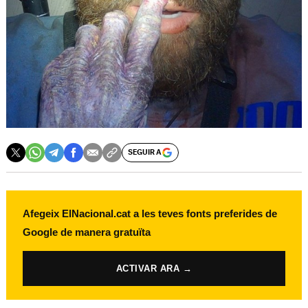
SEGUIR A
Afegeix ElNacional.cat a les teves fonts preferides de
Google de manera gratuïta
ACTIVAR ARA →