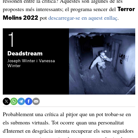
ressonen entre la crítica? Aquestes són algunes de les
propostes més interessants; el programa sencer del
Terror
pot
descarregar-se en aquest enllaç
.
Molins 2022
1
Deadstream
Joseph Winter i Vanessa
Winter
Probablement una crítica al pitjor que un pot trobar-se en
els submons virtuals. Tot ocorre quan una personalitat
d'Internet en desgràcia intenta recuperar els seus seguidors