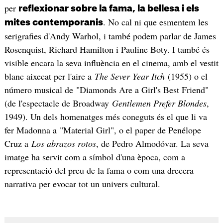
per
reflexionar sobre la fama, la bellesa i els
. No cal ni que esmentem les
mites contemporanis
serigrafies d'Andy Warhol, i també podem parlar de James
Rosenquist, Richard Hamilton i Pauline Boty. I també és
visible encara la seva influència en el cinema, amb el vestit
blanc aixecat per l'aire a
The Sever Year Itch
(1955) o el
número musical de "Diamonds Are a Girl's Best Friend"
(de l'espectacle de Broadway
Gentlemen Prefer Blondes
,
1949). Un dels homenatges més coneguts és el que li va
fer Madonna a "Material Girl", o el paper de Penélope
Cruz a
Los abrazos rotos
, de Pedro Almodóvar. La seva
imatge ha servit com a símbol d'una època, com a
representació del preu de la fama o com una drecera
narrativa per evocar tot un univers cultural.