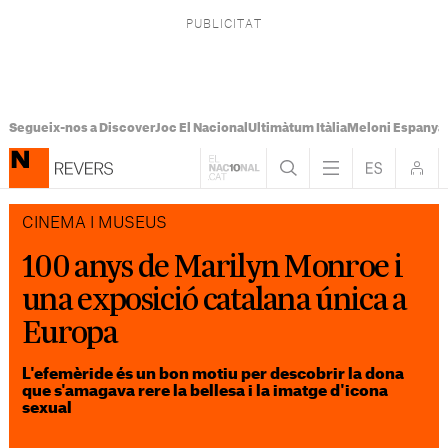
Segueix-nos a Discover
Joc El Nacional
Ultimàtum Itàlia
Meloni Espanya
CINEMA I MUSEUS
100 anys de Marilyn Monroe i
una exposició catalana única a
Europa
L'efemèride és un bon motiu per descobrir la dona
que s'amagava rere la bellesa i la imatge d'icona
sexual