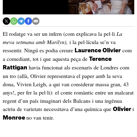
El rodatge va ser un infern (com explicava la pel·li
La
meva setmana amb Marilyn),
i la pel·lícula se’n va
ressentir. Ningú es podia creure
com
Laurence Olivier
a comediant, tot i que aquesta peça de
Terence
havia funcionat als escenaris de Londres com
Rattigan
un tro (allà, Olivier representava el paper amb la seva
dona, Vivien Leigh, a qui van considerar massa gran, 43
anys!, per fer la pel·li): el conte romàntic entre un malcarat
regent d’un país imaginari dels Balcans i una ingènua
actriu de varietats necessitava d’una química que
i
Olivier
no van tenir.
Monroe