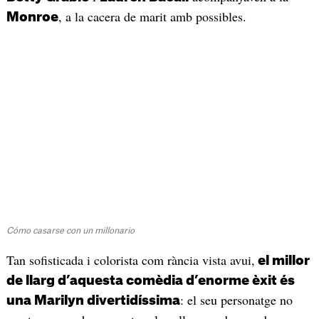
, a la cacera de marit amb possibles.
Monroe
Cómo casarse con un millonario
Tan sofisticada i colorista com rància vista avui,
el millor
de llarg d’aquesta comèdia d’enorme èxit és
: el seu personatge no
una Marilyn divertidíssima