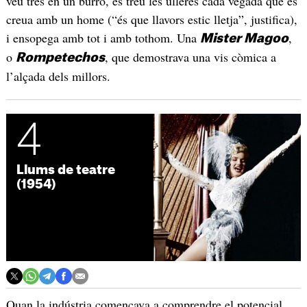
veu tres en un burro, es treu les ulleres cada vegada que es
creua amb un home (“és que llavors estic lletja”, justifica),
i ensopega amb tot i amb tothom. Una
,
Mister Magoo
o
, que demostrava una vis còmica a
Rompetechos
l’alçada dels millors.
4
Llums de teatre
(1954)
Quan la indústria començava a comprendre el potencial