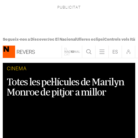
Segueix-nos a Discover
Joc El Nacional
Ulleres eclipsi
Controls vols Itàli
CINEMA
Totes les pel·lícules de Marilyn
Monroe de pitjor a millor
Coincidint amb l'estrena de 'Blonde' repassem la
filmografia de Marilyn Monroe