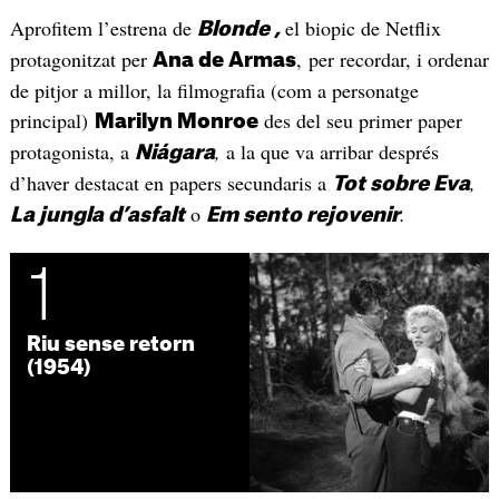
Aprofitem l’estrena de
el biopic de Netflix
Blonde ,
protagonitzat per
, per recordar, i ordenar
Ana de Armas
de pitjor a millor, la filmografia (com a personatge
principal)
des del seu primer paper
Marilyn Monroe
protagonista, a
,
a la que va arribar després
Niágara
d’haver destacat en papers secundaris a
,
Tot sobre Eva
o
.
La jungla d’asfalt
Em sento rejovenir
1
Riu sense retorn
(1954)