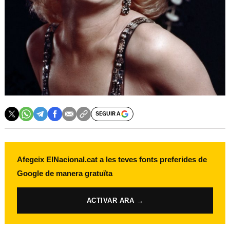
SEGUIR A
Afegeix ElNacional.cat a les teves fonts preferides de
Google de manera gratuïta
ACTIVAR ARA →