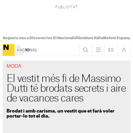
Segueix-nos a Discover
Joc El Nacional
Ultimàtum Itàlia
Meloni Espanya
MODA
El vestit més fi de Massimo
Dutti té brodats secrets i aire
de vacances cares
Brodat i amb carisma, un vestit que et farà voler
portar-lo tot el dia.