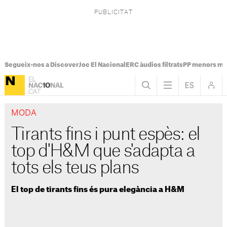
Segueix-nos a Discover
Joc El Nacional
ERC àudios filtrats
PP menors mi
MODA
Tirants fins i punt espès: el
top d'H&M que s'adapta a
tots els teus plans
El top de tirants fins és pura elegància a H&M