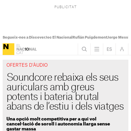
Segueix-nos a Discover
Joc El Nacional
Rufián Puigdemont
Jorge Messi
OFERTES D'ÀUDIO
Soundcore rebaixa els seus
auriculars amb greus
potents i bateria brutal
abans de l’estiu i dels viatges
Una opció molt competitiva per a qui vol
cancel·lació de soroll i autonomia llarga sense
gastar massa