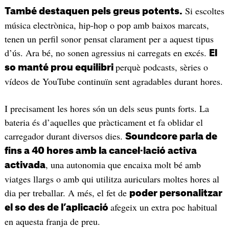
Si escoltes
També destaquen pels greus potents.
música electrònica, hip-hop o pop amb baixos marcats,
tenen un perfil sonor pensat clarament per a aquest tipus
d’ús. Ara bé, no sonen agressius ni carregats en excés.
El
perquè podcasts, sèries o
so manté prou equilibri
vídeos de YouTube continuïn sent agradables durant hores.
I precisament les hores són un dels seus punts forts. La
bateria és d’aquelles que pràcticament et fa oblidar el
carregador durant diversos dies.
Soundcore parla de
fins a 40 hores amb la cancel·lació activa
, una autonomia que encaixa molt bé amb
activada
viatges llargs o amb qui utilitza auriculars moltes hores al
dia per treballar. A més, el fet de
poder personalitzar
afegeix un extra poc habitual
el so des de l’aplicació
en aquesta franja de preu.