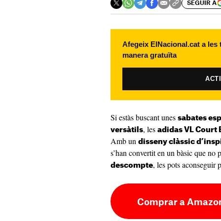
SEGUIR A
Afegeix ElNacional.cat a les
manera gratuïta
ACT
Si estàs buscant unes
sabates esp
, les
versàtils
adidas VL Court 
Amb un
disseny clàssic d’insp
s’han convertit en un bàsic que no 
, les pots aconseguir
descompte
Comprar a Amazon