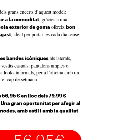
els grans encerts d’aquest model:
, gràcies a una
ar a la comoditat
ofereix
sola exterior de goma
bon
, ideal per portar-les cada dia sense
sgast
als laterals,
tres bandes icòniques
vestits casuals, pantalons amples o
 a looks informals, per a l’oficina amb un
ar el cap de setmana.
56,95 € en lloc dels 79,99 €
.
Una gran oportunitat per afegir al
modes, amb estil i amb la qualitat