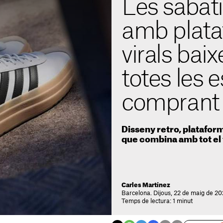
Les sabati
amb plat
virals bai
totes les 
comprant
Disseny retro, plataform
que combina amb tot el
Carles Martínez
Barcelona. Dijous, 22 de maig de 20
Temps de lectura: 1 minut