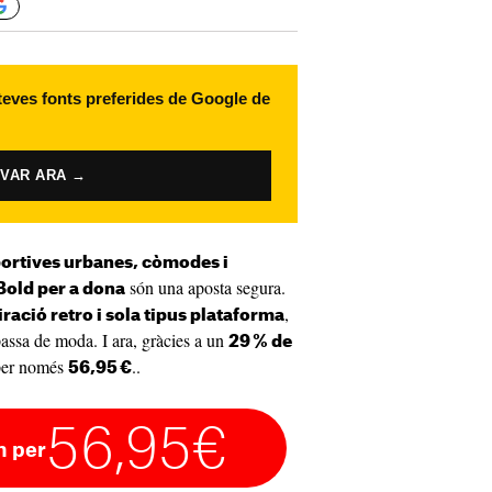
 teves fonts preferides de Google de
IVAR ARA →
ortives urbanes, còmodes i
són una aposta segura.
Bold per a dona
,
iració retro i sola tipus plataforma
passa de moda. I ara, gràcies a un
29 % de
 per només
..
56,95 €
56,95€
 per