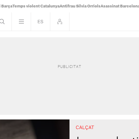
i Barça
Temps violent Catalunya
Antifrau Sílvia Orriols
Asassinat Barcelon
CALÇAT