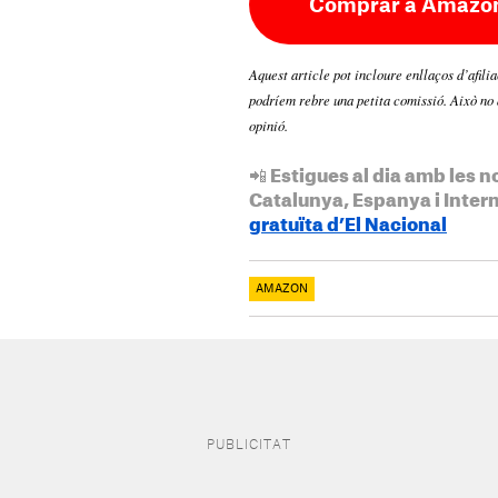
Comprar a Amazon
Aquest article pot incloure enllaços d’afili
podríem rebre una petita comissió. Això no 
opinió.
📲 Estigues al dia amb les n
Catalunya, Espanya i Inter
gratuïta d’El Nacional
AMAZON