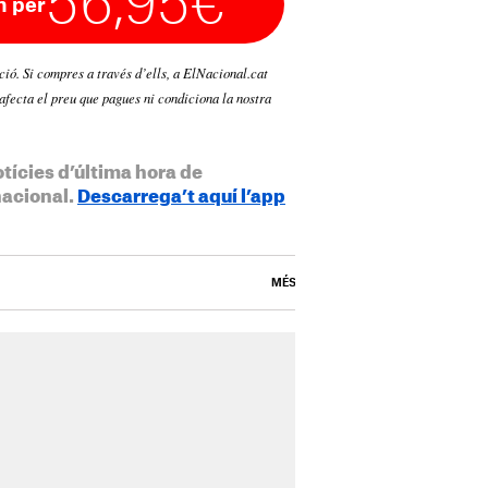
56,95€
 per
ació. Si compres a través d’ells, a ElNacional.cat
afecta el preu que pagues ni condiciona la nostra
otícies d’última hora de
nacional.
Descarrega’t aquí l’app
MÉS