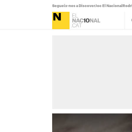
Segueix-nos a Discover
Joc El Nacional
Rodr