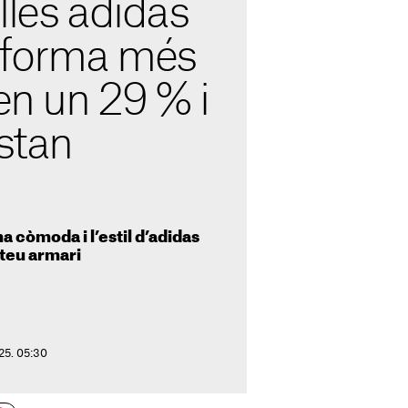
lles adidas
aforma més
xen un 29 % i
estan
a còmoda i l’estil d’adidas
 teu armari
25. 05:30