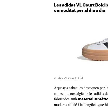
Les adidas VL Court Bold ba
comoditat per al dia a dia
adidas VL Court Bold
Aquestes sabatilles destaquen per l
aquest toc nostàlgic de les adidas d
fabricades amb
material sintètic
moderns al taló i la llengüeta que hi