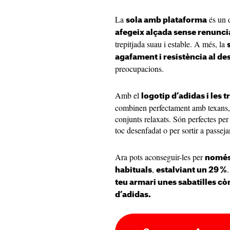
La
és un d
sola amb plataforma
afegeix alçada sense renunci
trepitjada suau i estable. A més, la
agafament i resistència al de
preocupacions.
Amb el
logotip d’adidas i les 
combinen perfectament amb texans, 
conjunts relaxats. Són perfectes per
toc desenfadat o per sortir a passej
Ara pots aconseguir-les per
només 
,
habituals
estalviant un 29 %
teu armari unes sabatilles cò
d’adidas.