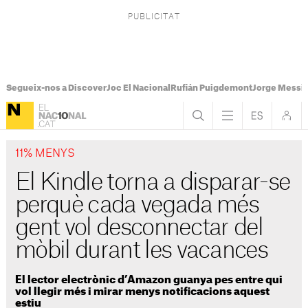
Segueix-nos a Discover
Joc El Nacional
Rufián Puigdemont
Jorge Messi
11% MENYS
El Kindle torna a disparar-se
perquè cada vegada més
gent vol desconnectar del
mòbil durant les vacances
El lector electrònic d’Amazon guanya pes entre qui
vol llegir més i mirar menys notificacions aquest
estiu