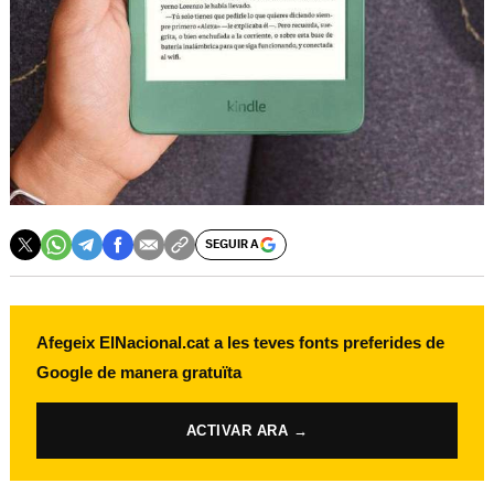
SEGUIR A
Afegeix ElNacional.cat a les teves fonts preferides de
Google de manera gratuïta
ACTIVAR ARA →