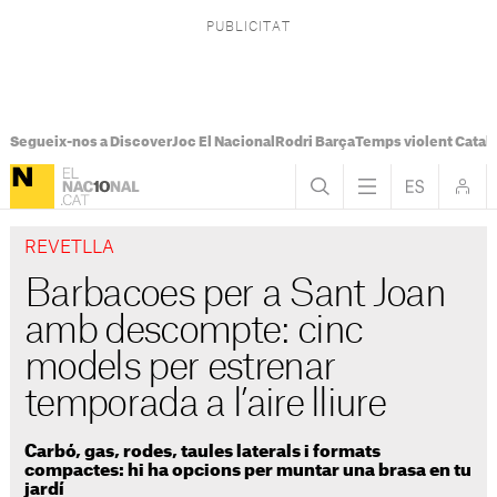
Segueix-nos a Discover
Joc El Nacional
Rodri Barça
Temps violent Catal
REVETLLA
Barbacoes per a Sant Joan
amb descompte: cinc
models per estrenar
temporada a l’aire lliure
Carbó, gas, rodes, taules laterals i formats
compactes: hi ha opcions per muntar una brasa en tu
jardí