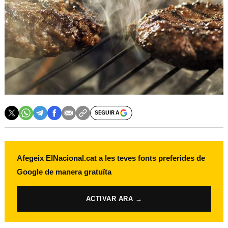
SEGUIR A
Afegeix ElNacional.cat a les teves fonts preferides de
Google de manera gratuïta
ACTIVAR ARA →