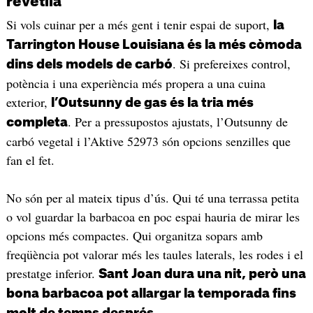
revetlla
Si vols cuinar per a més gent i tenir espai de suport,
la
Tarrington House Louisiana és la més còmoda
. Si prefereixes control,
dins dels models de carbó
potència i una experiència més propera a una cuina
exterior,
l’Outsunny de gas és la tria més
. Per a pressupostos ajustats, l’Outsunny de
completa
carbó vegetal i l’Aktive 52973 són opcions senzilles que
fan el fet.
No són per al mateix tipus d’ús. Qui té una terrassa petita
o vol guardar la barbacoa en poc espai hauria de mirar les
opcions més compactes. Qui organitza sopars amb
freqüència pot valorar més les taules laterals, les rodes i el
prestatge inferior.
Sant Joan dura una nit, però una
bona barbacoa pot allargar la temporada fins
.
molt de temps després