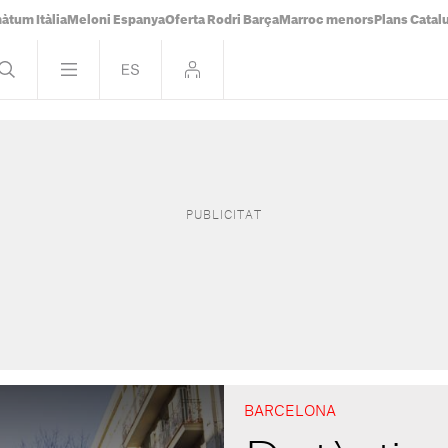
àtum Itàlia
Meloni Espanya
Oferta Rodri Barça
Marroc menors
Plans Catal
BARCELONA