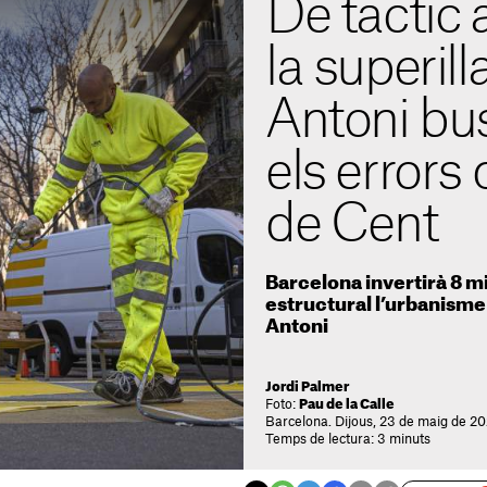
De tàctic a
la superil
Antoni bus
els errors
de Cent
Barcelona invertirà 8 mi
estructural l’urbanisme 
Antoni
Jordi Palmer
Foto:
Pau de la Calle
Barcelona. Dijous, 23 de maig de 20
Temps de lectura: 3 minuts