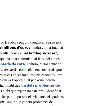
 que les obres puguin començar a principis
, tindrà com a finalitat
8 milions d’euros
perilla, però evitant
la “degradació”,
ue ha anat acumulant al llarg del temps i
, i alhora, evitar caure en
ntada de cara
s eixos verds, com “elements materials que
s el cas de les tanques dels escocells. Per
ntoni és l’oportunitat per veure perquè
ha insistit que
un dels problemes de
s el fet que “quan no està prou identificat
 clar per on passen els vianants, els patinets
ngeix, segur que genera problemes de