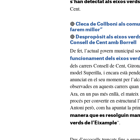
s’han detectat als eixos verds
Cent.
🔴
Cleca de Collboni als comun
farem millor”
🔴
Despropòsit als eixos verds
Consell de Cent amb Borrell
De fet, l’actual govern municipal so
funcionament dels eixos verd
dels carrers Consell de Cent, Giron
model Superilla, i encara està pende
anunciat en el seu moment per l’alc
observades en aquests carrers quan
Ara, en un pas més enllà, el matei
procés per convertir en estructural l
Antoni però, com ha apuntat la prim
manera que es resolguin manc
”.
verds de l’Eixample
Des d’escocells trencats fins a gre