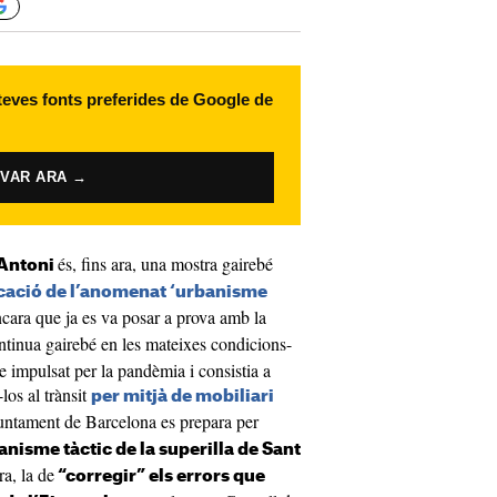
 teves fonts preferides de Google de
IVAR ARA →
és, fins ara, una mostra gairebé
 Antoni
icació de l’anomenat ‘urbanisme
ncara que ja es va posar a prova amb la
ntinua gairebé en les mateixes condicions-
e impulsat per la pandèmia i consistia a
-los al trànsit
per mitjà de mobiliari
juntament de Barcelona es prepara per
anisme tàctic de la superilla de Sant
ra, la de
“corregir” els errors que