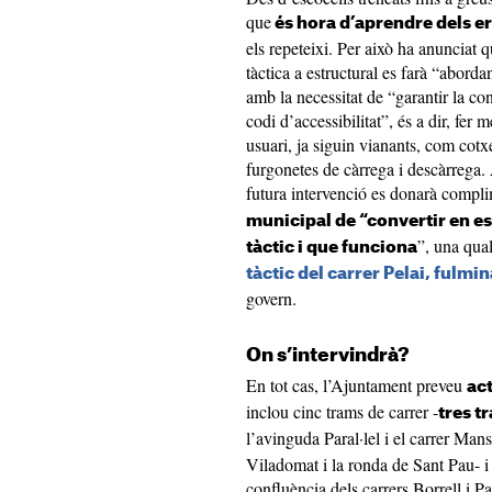
que
és hora d’aprendre dels e
els repeteixi. Per això ha anunciat 
tàctica a estructural es farà “abordan
amb la necessitat de “garantir la con
codi d’accessibilitat”, és a dir, fer
usuari, ja siguin vianants, com cotxe
furgonetes de càrrega i descàrrega
futura intervenció es donarà compl
municipal de “convertir en es
”, una qual
tàctic i que funciona
tàctic del carrer Pelai, fulmin
govern.
On s’intervindrà?
En tot cas, l’Ajuntament preveu
ac
inclou cinc trams de carrer -
tres t
l’avinguda Paral·lel i el carrer Mans
Viladomat i la ronda de Sant Pau- i 
confluència dels carrers Borrell i 