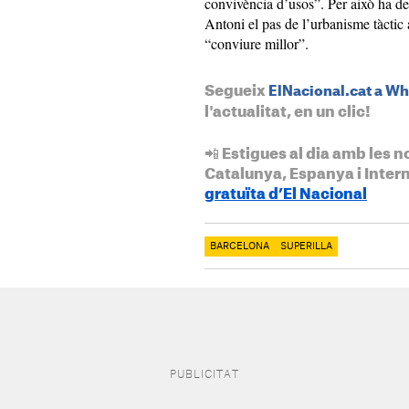
convivència d’usos”. Per això ha def
Antoni el pas de l’urbanisme tàctic 
“conviure millor”.
Segueix
ElNacional.cat a W
l'actualitat, en un clic!
📲 Estigues al dia amb les n
Catalunya, Espanya i Inter
gratuïta d’El Nacional
BARCELONA
SUPERILLA