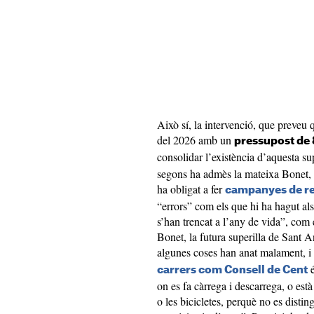
Això sí, la intervenció, que preveu
del 2026 amb un
pressupost de 
consolidar l’existència d’aquesta su
segons ha admès la mateixa Bonet, q
ha obligat a fer
campanyes de re
“errors” com els que hi ha hagut al
s’han trencat a l’any de vida”, com é
Bonet, la futura superilla de Sant A
algunes coses han anat malament, i 
é
carrers com Consell de Cent
on es fa càrrega i descarrega, o està
o les bicicletes, perquè no es disti