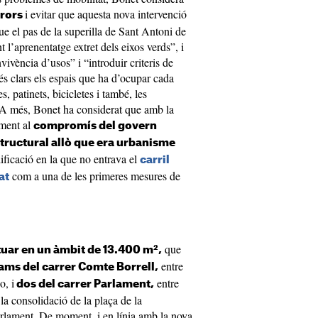
i evitar que aquesta nova intervenció
rrors
que el pas de la superilla de Sant Antoni de
t l’aprenentatge extret dels eixos verds”, i
vivència d’usos” i “introduir criteris de
 més clars els espais que ha d’ocupar cada
s, patinets, bicicletes i també, les
. A més, Bonet ha considerat que amb la
iment al
compromís del govern
tructural allò que era urbanisme
ificació en la que no entrava el
carril
com a una de les primeres mesures de
at
que
tuar en un àmbit de 13.400 m²,
entre
rams del carrer Comte Borrell,
o, i
entre
dos del carrer Parlament,
la consolidació de la plaça de la
Parlament. De moment, i en línia amb la nova