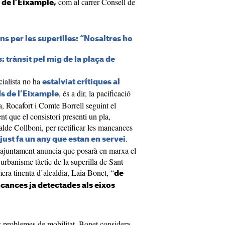
com al carrer Consell de
 de l’Eixample,
s per les superilles: “Nosaltres ho
: trànsit pel mig de la plaça de
cialista no ha
estalviat crítiques al
, és a dir, la pacificació
s de l’Eixample
a, Rocafort i Comte Borrell seguint el
nt que el consistori presenti un pla,
alde Collboni, per rectificar les mancances
.
just fa un any que estan en servei
x ajuntament anuncia que posarà en marxa el
’urbanisme tàctic de la superilla de Sant
era tinenta d’alcaldia, Laia Bonet, “
de
ances ja detectades als eixos
us problemes de mobilitat, Bonet considera