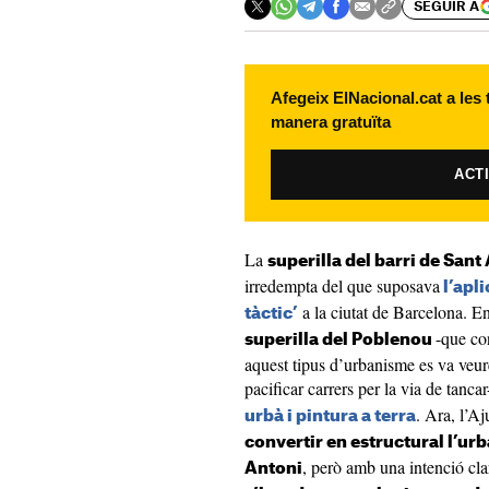
SEGUIR A
Afegeix ElNacional.cat a les
manera gratuïta
ACT
La
superilla del barri de Sant
irredempta del que suposava
l’apl
a la ciutat de Barcelona. E
tàctic’
-que co
superilla del Poblenou
aquest tipus d’urbanisme es va veur
pacificar carrers per la via de tancar
. Ara, l’A
urbà i pintura a terra
convertir en estructural l’urb
, però amb una intenció cla
Antoni