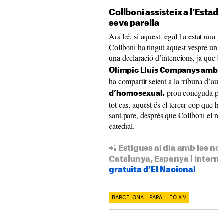
Collboni assisteix a l’Est
seva parella
Ara bé, si aquest regal ha estat una 
Collboni ha tingut aquest vespre un
una declaració d’intencions, ja que
Olímpic Lluís Companys amb l
ha compartit seient a la tribuna d’aut
prou coneguda per
d’homosexual,
tot cas, aquest és el tercer cop que h
sant pare, després que Collboni el re
catedral.
📲 Estigues al dia amb les n
Catalunya, Espanya i Inter
gratuïta d’El Nacional
BARCELONA
PAPA LLEÓ XIV