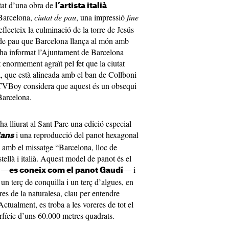
actat d’una obra de
l’artista italià
Barcelona,
ciutat de pau
, una impressió
fine
eflecteix la culminació de la torre de Jesús
e de pau que Barcelona llança al món amb
 ha informat l’Ajuntament de Barcelona
enormement agraït pel fet que la ciutat
, que està alineada amb el ban de Collboni
t, TVBoy considera que aquest és un obsequi
 Barcelona.
ha lliurat al Sant Pare una edició especial
i una reproducció del panot hexagonal
lans
 amb el missatge “Barcelona, lloc de
stellà i italià. Aquest model de panot és el
a —
— i
es coneix com el panot Gaudí
 un terç de conquilla i un terç d’algues, en
res de la naturalesa, clau per entendre
. Actualment, es troba a les voreres de tot el
rfície d’uns 60.000 metres quadrats.