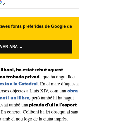
 teves fonts preferides de Google de
IVAR ARA →
lboni, ha estat rebut aquest
a que ha tingut lloc
una trobada privad
. En el marc d’aquesta
exta a la Catedral
versos objectes a Lluís XIV, com una
obra
però també hi ha hagut
ot i un llibre,
estat també una
picada d’ull a l’esport
En concret, Collboni ha fet obsequi al sant
a amb el nou logo de la ciutat imprès.