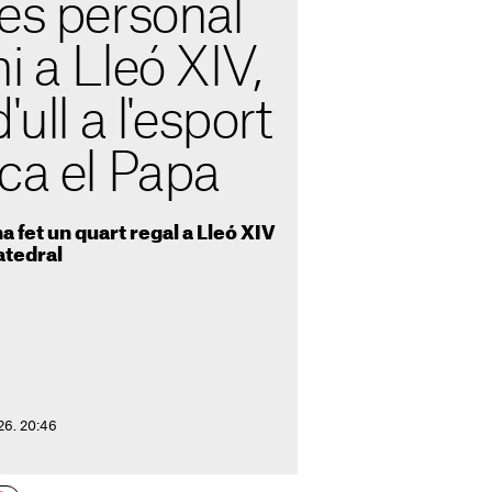
és personal
i a Lleó XIV,
'ull a l'esport
ca el Papa
a fet un quart regal a Lleó XIV
atedral
26. 20:46