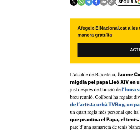
SEGUIR A
Afegeix ElNacional.cat a les
manera gratuïta
ACT
L’alcalde de Barcelona,
Jaume Col
migdia pel papa Lleó XIV en 
just després de l’oració de
l’hora s
breu reunió, Collboni ha regalat di
de l’artista urbà TVBoy, un pan
un quart regla més personal que ha 
que practica el Papa, el tenis.
pare d’una samarreta de tenis blanc