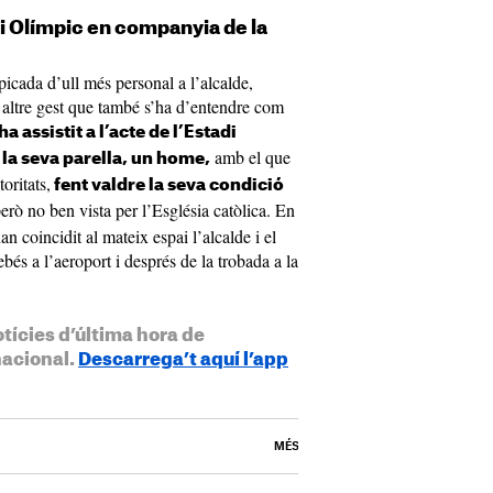
adi Olímpic en companyia de la
picada d’ull més personal a l’alcalde,
 altre gest que també s’ha d’entendre com
ha assistit a l’acte de l’Estadi
amb el que
a seva parella, un home,
oritats,
fent valdre la seva condició
ò no ben vista per l’Església catòlica. En
an coincidit al mateix espai l’alcalde i el
bés a l’aeroport i després de la trobada a la
otícies d’última hora de
nacional.
Descarrega’t aquí l’app
MÉS