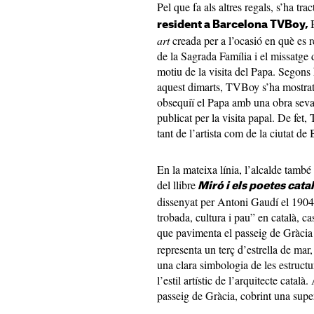
Pel que fa als altres regals, s’ha tr
resident a Barcelona TVBoy,
art
creada per a l’ocasió en què es r
de la Sagrada Família i el missatg
motiu de la visita del Papa. Segons
aquest dimarts, TVBoy s’ha mostrat 
obsequiï el Papa amb una obra seva
publicat per la visita papal. De fe
tant de l’artista com de la ciutat de
En la mateixa línia, l’alcalde també 
del llibre
Miró i els poetes cata
dissenyat per Antoni Gaudí el 1904
trobada, cultura i pau” en català, ca
que pavimenta el passeig de Gràci
representa un terç d’estrella de mar,
una clara simbologia de les estructu
l’estil artístic de l’arquitecte català
passeig de Gràcia, cobrint una supe