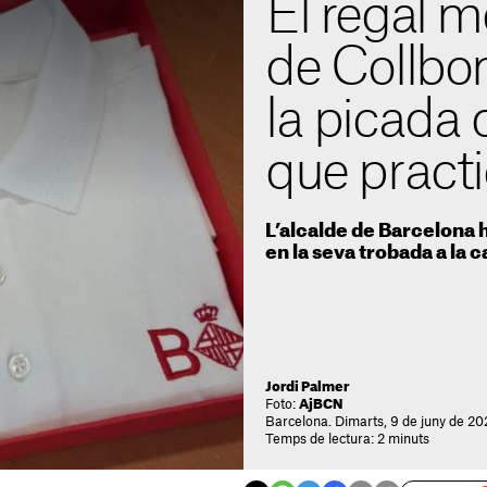
El regal m
de Collbon
la picada d
que practi
L’alcalde de Barcelona h
en la seva trobada a la c
Jordi Palmer
Foto:
AjBCN
Barcelona. Dimarts, 9 de juny de 20
Temps de lectura: 2 minuts