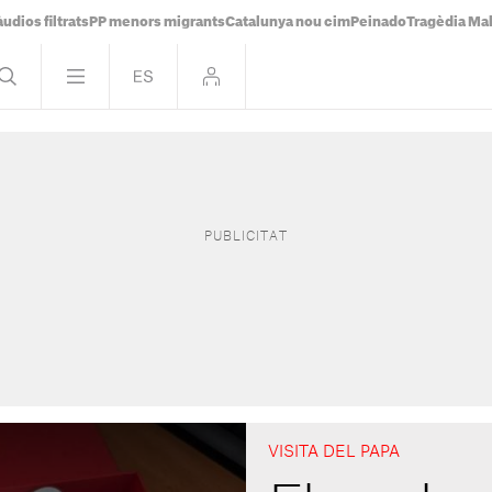
udios filtrats
PP menors migrants
Catalunya nou cim
Peinado
Tragèdia Ma
VISITA DEL PAPA