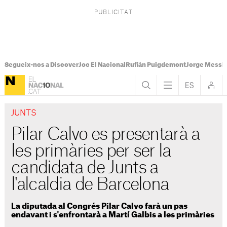
Segueix-nos a Discover
Joc El Nacional
Rufián Puigdemont
Jorge Messi
JUNTS
Pilar Calvo es presentarà a
les primàries per ser la
candidata de Junts a
l'alcaldia de Barcelona
La diputada al Congrés Pilar Calvo farà un pas
endavant i s'enfrontarà a Martí Galbis a les primàries