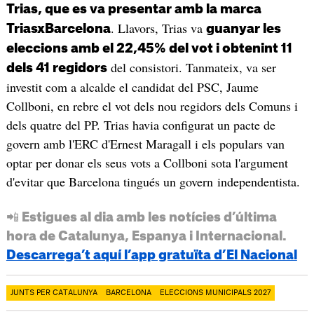
Trias, que es va presentar amb la marca
. Llavors, Trias va
TriasxBarcelona
guanyar les
eleccions amb el 22,45% del vot i obtenint 11
del consistori. Tanmateix, va ser
dels 41 regidors
investit com a alcalde el candidat del PSC, Jaume
Collboni, en rebre el vot dels nou regidors dels Comuns i
dels quatre del PP. Trias havia configurat un pacte de
govern amb l'ERC d'Ernest Maragall i els populars van
optar per donar els seus vots a Collboni sota l'argument
d'evitar que Barcelona tingués un govern independentista.
📲 Estigues al dia amb les notícies d’última
hora de Catalunya, Espanya i Internacional.
Descarrega’t aquí l’app gratuïta d’El Nacional
JUNTS PER CATALUNYA
BARCELONA
ELECCIONS MUNICIPALS 2027