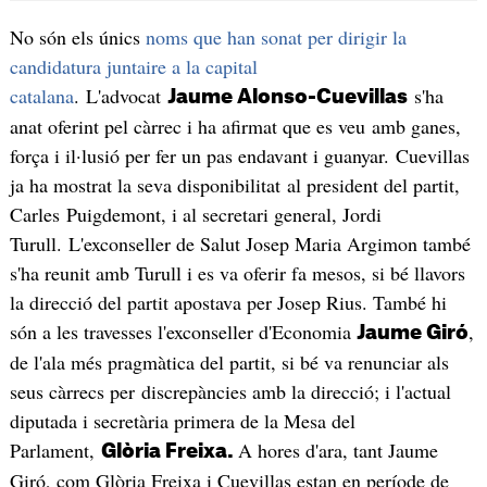
No són els únics
noms que han sonat per dirigir la
candidatura juntaire a la capital
catalana
. L'advocat
s'ha
Jaume Alonso-Cuevillas
anat oferint pel càrrec i ha afirmat que es veu amb ganes,
força i il·lusió per fer un pas endavant i guanyar. Cuevillas
ja ha mostrat la seva disponibilitat al president del partit,
Carles Puigdemont, i al secretari general, Jordi
Turull. L'exconseller de Salut Josep Maria Argimon també
s'ha reunit amb Turull i es va oferir fa mesos, si bé llavors
la direcció del partit apostava per Josep Rius. També hi
són a les travesses l'exconseller d'Economia
,
Jaume Giró
de l'ala més pragmàtica del partit, si bé va renunciar als
seus càrrecs per discrepàncies amb la direcció; i l'actual
diputada i secretària primera de la Mesa del
Parlament,
A hores d'ara, tant Jaume
Glòria Freixa.
Giró, com Glòria Freixa i Cuevillas estan en període de