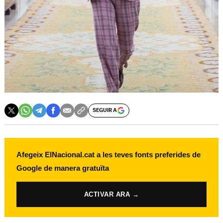
SEGUIR A
Afegeix ElNacional.cat a les teves fonts preferides de
Google de manera gratuïta
ACTIVAR ARA →