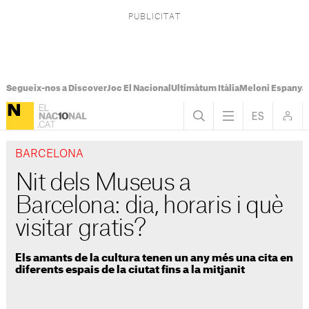
Segueix-nos a Discover
Joc El Nacional
Ultimàtum Itàlia
Meloni Espanya
BARCELONA
Nit dels Museus a
Barcelona: dia, horaris i què
visitar gratis?
Els amants de la cultura tenen un any més una cita en
diferents espais de la ciutat fins a la mitjanit