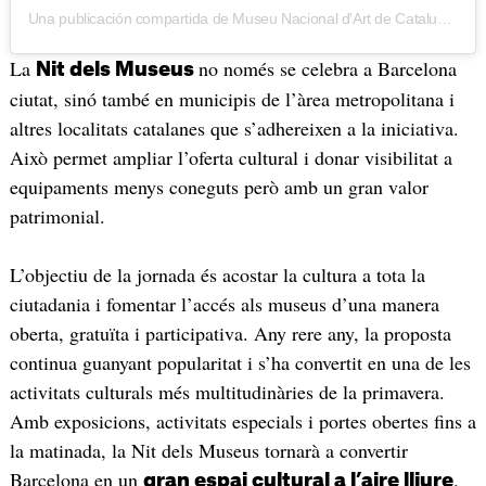
Una publicación compartida de Museu Nacional d'Art de Catalunya | MNAC (@museunacional)
La
no només se celebra a Barcelona
Nit dels Museus
ciutat, sinó també en municipis de l’àrea metropolitana i
altres localitats catalanes que s’adhereixen a la iniciativa.
Això permet ampliar l’oferta cultural i donar visibilitat a
equipaments menys coneguts però amb un gran valor
patrimonial.
L’objectiu de la jornada és acostar la cultura a tota la
ciutadania i fomentar l’accés als museus d’una manera
oberta, gratuïta i participativa. Any rere any, la proposta
continua guanyant popularitat i s’ha convertit en una de les
activitats culturals més multitudinàries de la primavera.
Amb exposicions, activitats especials i portes obertes fins a
la matinada, la Nit dels Museus tornarà a convertir
Barcelona en un
.
gran espai cultural a l’aire lliure