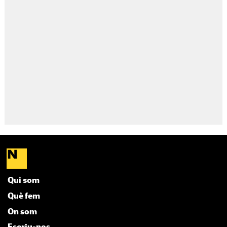
Qui som
Què fem
On som