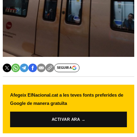
SEGUIR A
Afegeix ElNacional.cat a les teves fonts preferides de
Google de manera gratuïta
ACTIVAR ARA →