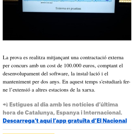
La prova es realitza mitjançant una contractació externa
per concurs amb un cost de 100.000 euros, comptant el
desenvolupament del software, la instal·lació i el
manteniment per dos anys. En aquest temps s'estudiarà fer-
ne l’extensió a altres estacions de la xarxa.
📲 Estigues al dia amb les notícies d’última
hora de Catalunya, Espanya i Internacional.
Descarrega’t aquí l’app gratuïta d’El Nacional