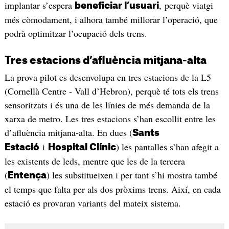
implantar s’espera
, perquè viatgi
beneficiar l’usuari
més còmodament, i alhora també millorar l’operació, que
podrà optimitzar l’ocupació dels trens.
Tres estacions d’afluència mitjana-alta
La prova pilot es desenvolupa en tres estacions de la L5
(Cornellà Centre - Vall d’Hebron), perquè té tots els trens
sensoritzats i és una de les línies de més demanda de la
xarxa de metro. Les tres estacions s’han escollit entre les
d’afluència mitjana-alta. En dues (
Sants
i
) les pantalles s’han afegit a
Estació
Hospital Clínic
les existents de leds, mentre que les de la tercera
(
) les substitueixen i per tant s’hi mostra també
Entença
el temps que falta per als dos pròxims trens. Així, en cada
estació es provaran variants del mateix sistema.