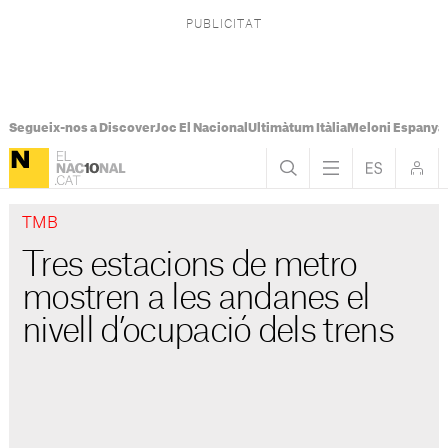
Segueix-nos a Discover
Joc El Nacional
Ultimàtum Itàlia
Meloni Espanya
TMB
Tres estacions de metro
mostren a les andanes el
nivell d’ocupació dels trens