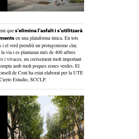
comú que
s’elimina l’asfalt i s’utilitzarà
en una plataforma única. En tots
viments
es i el verd prendrà un protagonisme clar,
la via i es plantaran més de 400 arbres
es i vivaces, un creixement molt important
 compta amb molt poques zones verdes. El
Consell de Cent ha estat elaborat per la UTE
Cierto Estudio, SCCLP.