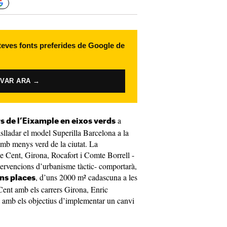
 teves fonts preferides de Google de
IVAR ARA →
a
s de l’Eixample en eixos verds
aslladar el model Superilla Barcelona a la
amb menys verd de la ciutat. La
de Cent, Girona, Rocafort i Comte Borrell -
intervencions d’urbanisme tàctic- comportarà,
, d’uns 2000 m² cadascuna a les
ans places
 Cent amb els carrers Girona, Enric
 amb els objectius d’implementar un canvi