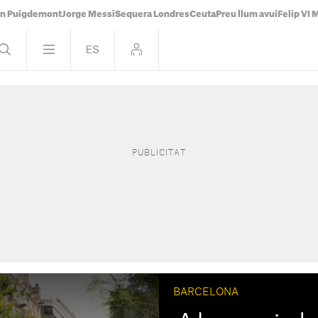
án Puigdemont
Jorge Messi
Sequera Londres
Ceuta
Preu llum avui
Felip VI 
BARCELONA