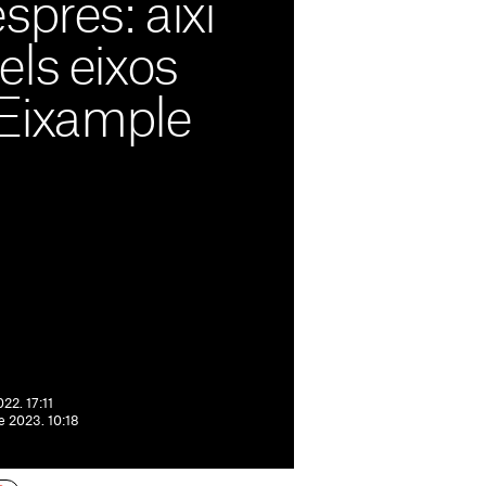
sprés: així
ls eixos
’Eixample
 el després dels quatre eixos
 places de la transformació
22. 17:11
e 2023. 10:18