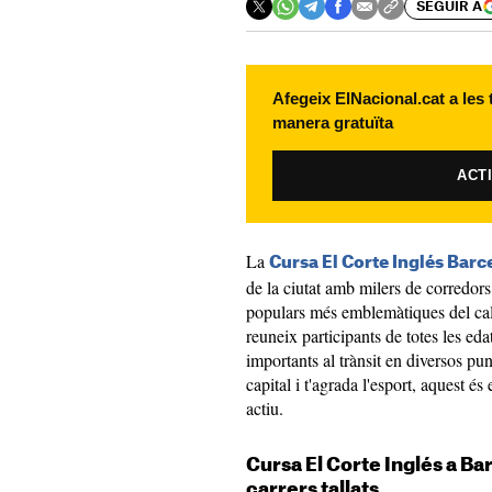
SEGUIR A
Afegeix ElNacional.cat a les
manera gratuïta
ACT
La
Cursa El Corte Inglés Bar
de la ciutat amb milers de corredor
populars més emblemàtiques del cal
reuneix participants de totes les eda
importants al trànsit en diversos punt
capital i t'agrada l'esport, aquest 
actiu.
Cursa El Corte Inglés a Ba
carrers tallats