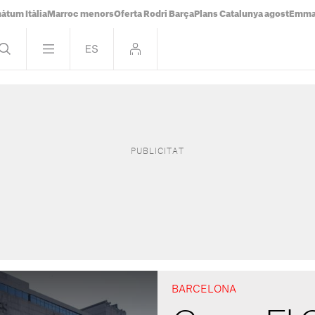
àtum Itàlia
Marroc menors
Oferta Rodri Barça
Plans Catalunya agost
Emma 
BARCELONA