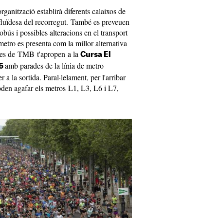
organització establirà diferents calaixos de
a fluïdesa del recorregut. També es preveuen
obús i possibles alteracions en el transport
metro es presenta com la millor alternativa
 des de TMB t'apropen a la
Cursa El
amb parades de la línia de metro
26
 a la sortida. Paral·lelament, per l'arribar
den agafar els metros L1, L3, L6 i L7,