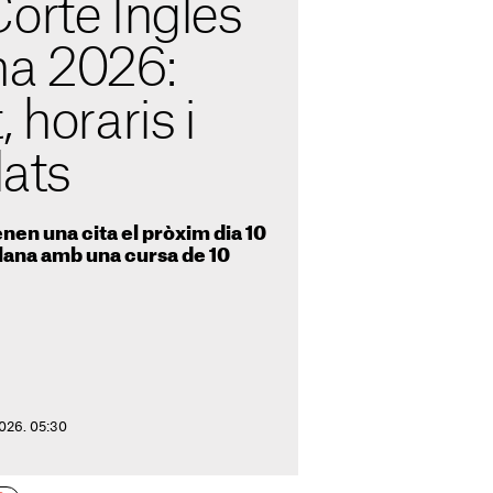
orte Inglés
na 2026:
 horaris i
lats
enen una cita el pròxim dia 10
alana amb una cursa de 10
2026. 05:30