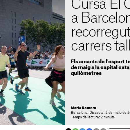
Cursa El C
a Barcelo
recorregut,
carrers tal
Els amants de l'esport t
de maig a la capital cat
quilòmetres
Marta Romera
Barcelona. Dissabte, 9 de maig de 
Temps de lectura: 2 minuts