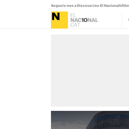
Segueix-nos a Discover
Joc El Nacional
Ultim