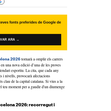
 teves fonts preferides de Google de
IVAR ARA →
tornarà a omplir els carrers
celona 2026
s en una nova edició d’una de les proves
endari esportiu. La cita, que cada any
ts i nivells, provocarà afectacions
s clau de la capital catalana. Si vius a la
és el teu moment per a gaudir d'un diumenge
rcelona 2026: recorregut i