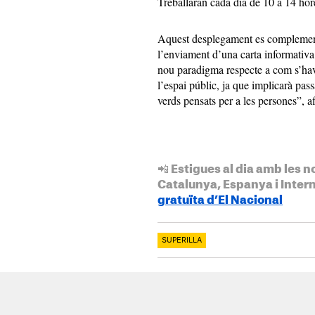
Treballaran cada dia de 10 a 14 hore
Aquest desplegament es complement
l’enviament d’una carta informativa 
nou paradigma respecte a com s’havi
l’espai públic, ja que implicarà pass
verds pensats per a les persones”, af
📲 Estigues al dia amb les n
Catalunya, Espanya i Inter
gratuïta d’El Nacional
SUPERILLA