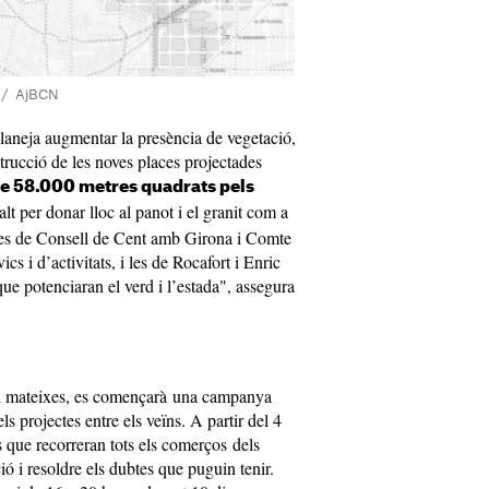
le / AjBCN
aneja augmentar la presència de vegetació,
rucció de les noves places projectades
e 58.000 metres quadrats pels
lt per donar lloc al panot i el granit com a
lles de Consell de Cent amb Girona i Comte
cs i d’activitats, i les de Rocafort i Enric
ue potenciaran el verd i l’estada", assegura
i mateixes, es començarà una campanya
s projectes entre els veïns. A partir del 4
s que recorreran tots els comerços dels
ció i resoldre els dubtes que puguin tenir.