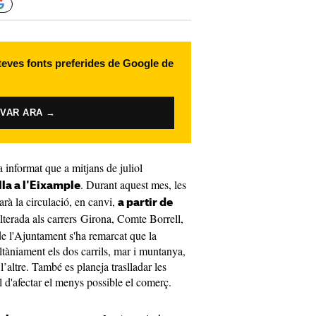
 teves fonts preferides de Google de
IVAR ARA →
 informat que a mitjans de juliol
. Durant aquest mes, les
lla a l'Eixample
arà la circulació, en canvi,
a partir de
lterada als carrers Girona, Comte Borrell,
de l'Ajuntament s'ha remarcat que la
ltàniament els dos carrils, mar i muntanya,
 l’altre. També es planeja traslladar les
l d'afectar el menys possible el comerç.