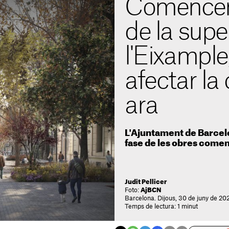
Comencen 
de la super
l'Eixample
afectar la 
ara
L'Ajuntament de Barcel
fase de les obres començ
Judit Pellicer
Foto:
AjBCN
Barcelona. Dijous, 30 de juny de 202
Temps de lectura: 1 minut