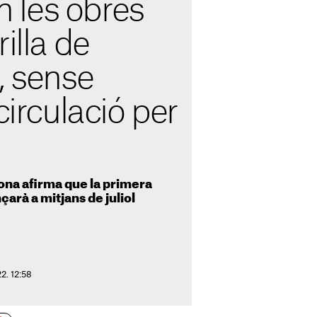
les obres
illa de
, sense
circulació per
ona afirma que la primera
arà a mitjans de juliol
2. 12:58