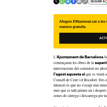
SEGUIR A
Afegeix ElNacional.cat a les
manera gratuïta
ACT
L'
ha
Ajuntament de Barcelona
començaran les obres de la
superi
intervencions del consistori no afect
que es veurà a
l'agost aquesta sí
Consell de Cent i el Rocafort. Des 
intenció és que no s'ocupi mai simu
sinó que es talli primer un i després
zones de càrrega i descarrega per ta