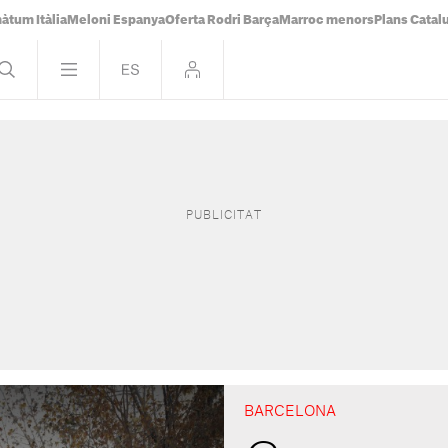
àtum Itàlia
Meloni Espanya
Oferta Rodri Barça
Marroc menors
Plans Catal
BARCELONA