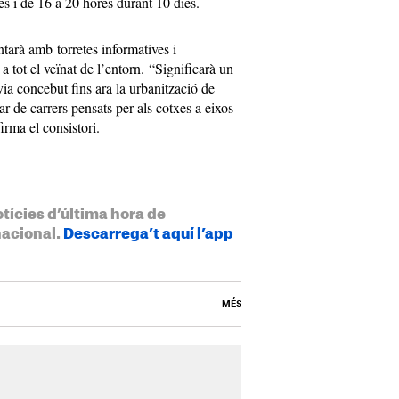
s i de 16 a 20 hores durant 10 dies.
arà amb torretes informatives i
a tot el veïnat de l’entorn. “Significarà un
a concebut fins ara la urbanització de
ar de carrers pensats per als cotxes a eixos
irma el consistori.
otícies d’última hora de
nacional.
Descarrega’t aquí l’app
MÉS