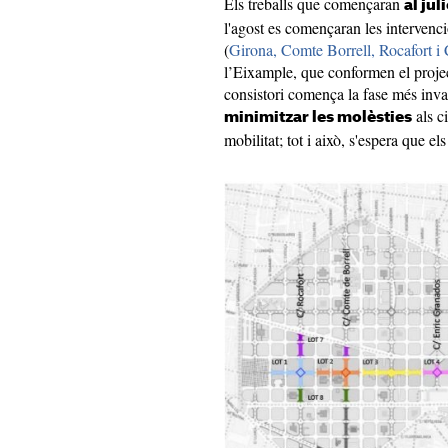
Els treballs que començaran
al jul
l'agost es començaran les intervenci
(
Girona, Comte Borrell, Rocafort i
l’Eixample, que conformen el project
consistori comença la fase més invas
als c
minimitzar les molèsties
mobilitat; tot i això, s'espera que el