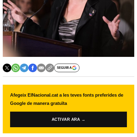
SEGUIR A
Afegeix ElNacional.cat a les teves fonts preferides de
Google de manera gratuïta
ACTIVAR ARA →