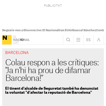
Segueix-nos a Discover
Joc El Nacional
Iran EUA
Abascal Sánchez
Control
BARCELONA
Colau respon a les crítiques:
"Ja n'hi ha prou de difamar
Barcelona!"
El tinent d'alcalde de Seguretat també ha denunciat
la voluntat "d'afectar la reputació de Barcelona"