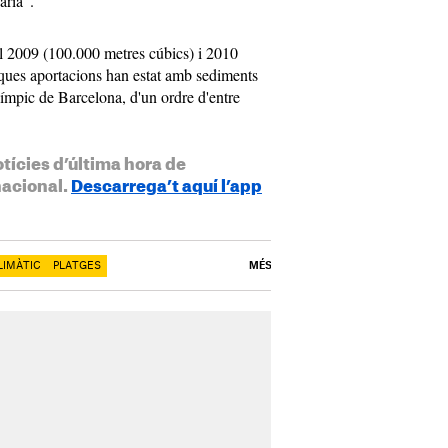
ària".
el 2009 (100.000 metres cúbics) i 2010
niques aportacions han estat amb sediments
ímpic de Barcelona, d'un ordre d'entre
otícies d’última hora de
nacional.
Descarrega’t aquí l’app
LIMÀTIC
PLATGES
MÉS