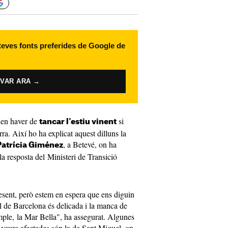
 teves fonts preferides de Google de
IVAR ARA →
en haver de
si
tancar l'estiu vinent
ra. Així ho ha explicat aquest dilluns la
, a Betevé, on ha
 Patrícia Giménez
la resposta del Ministeri de Transició
sent, però estem en espera que ens diguin
al de Barcelona és delicada i la manca de
emple, la Mar Bella", ha assegurat. Algunes
 veure afectades són la de Sant Miquel, on