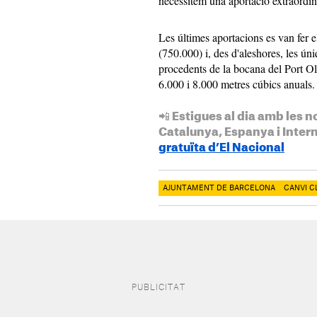
necessitem una aportació extraordin
Les últimes aportacions es van fer 
(750.000) i, des d'aleshores, les ú
procedents de la bocana del Port Ol
6.000 i 8.000 metres cúbics anuals.
📲 Estigues al dia amb les n
Catalunya, Espanya i Inter
gratuïta d’El Nacional
AJUNTAMENT DE BARCELONA
CANVI C