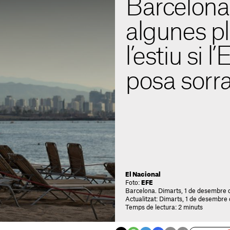
Barcelona
algunes p
l’estiu si l
posa sorr
El Nacional
Foto:
EFE
Barcelona. Dimarts, 1 de desembre 
Actualitzat: Dimarts, 1 de desembre
Temps de lectura: 2 minuts