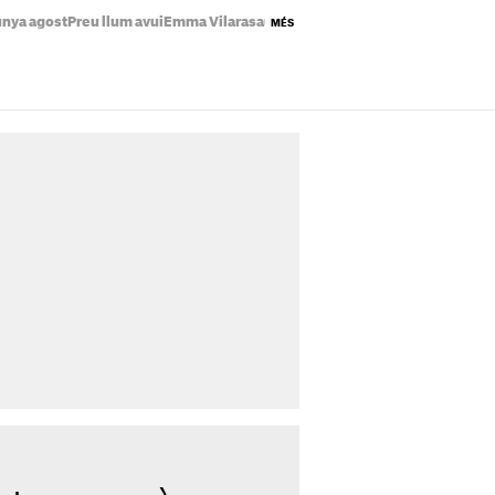
unya agost
Preu llum avui
Emma Vilarasau
Estrenes Netflix
Eclipsi lunar Ca
MÉS