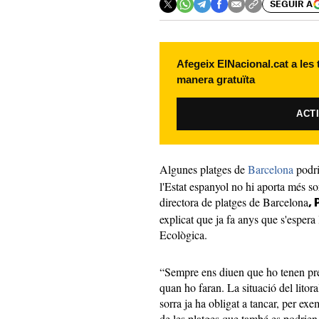
SEGUIR A
Afegeix ElNacional.cat a les
manera gratuïta
ACT
Algunes platges de
Barcelona
podri
l'Estat espanyol no hi aporta més sor
directora de platges de Barcelona
,
explicat que ja fa anys que s'espera 
Ecològica.
“Sempre ens diuen que ho tenen pre
quan ho faran. La situació del litor
sorra ja ha obligat a tancar, per ex
de les platges que també es podrien