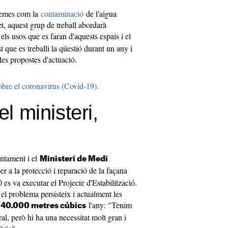
blemes com la
contaminació
de l'aigua
t, aquest grup de treball abordarà
 els usos que es faran d'aquests espais i el
st que es treballi la qüestió durant un any i
les propostes d'actuació.
 sobre el coronavirus (Covid-19).
el ministeri,
untament i el
Ministeri de Medi
r a la protecció i reparació de la façana
 es va executar el Projecte d'Estabilització.
 el problema persisteix i actualment les
s
l'any: "Tenim
40.000 metres cúbics
al, però hi ha una necessitat molt gran i