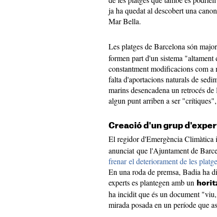
ja ha quedat al descobert una canon
Mar Bella.
Les platges de Barcelona són majo
formen part d'un sistema "altament 
constantment modificacions com a re
falta d'aportacions naturals de sedim
marins desencadena un retrocés de la
algun punt arriben a ser "crítiques
Creació d'un grup d'exper
El regidor d'Emergència Climàtica 
anunciat que l'Ajuntament de Barce
frenar el deteriorament de les platg
En una roda de premsa, Badia ha dit
experts es plantegen amb un
hori
ha incidit que és un document "viu, 
mirada posada en un període que asso