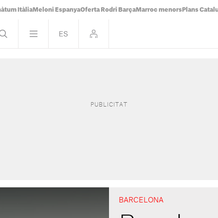
àtum Itàlia
Meloni Espanya
Oferta Rodri Barça
Marroc menors
Plans Catal
BARCELONA