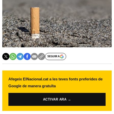
SEGUIR A
Afegeix ElNacional.cat a les teves fonts preferides de
Google de manera gratuïta
ACTIVAR ARA →