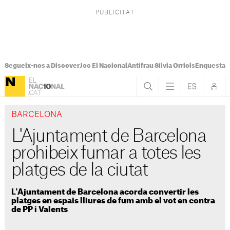
Segueix-nos a Discover
Joc El Nacional
Antifrau Sílvia Orriols
Enquesta F
BARCELONA
L'Ajuntament de Barcelona
prohibeix fumar a totes les
platges de la ciutat
L'Ajuntament de Barcelona acorda convertir les
platges en espais lliures de fum amb el vot en contra
de PP i Valents