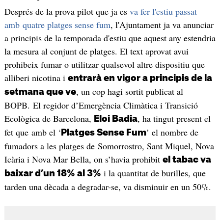
Després de la prova pilot que ja es
va fer l'estiu passat
amb quatre platges sense fum
, l'Ajuntament ja va anunciar
a principis de la temporada d'estiu que aquest any estendria
la mesura al conjunt de platges. El text aprovat avui
prohibeix fumar o utilitzar qualsevol altre dispositiu que
alliberi nicotina i
entrarà en vigor a principis de la
, un cop hagi sortit publicat al
setmana que ve
BOPB. El regidor d’Emergència Climàtica i Transició
Ecològica de Barcelona,
, ha tingut present el
Eloi Badia
fet que amb el ‘
’ el nombre de
Platges Sense Fum
fumadors a les platges de Somorrostro, Sant Miquel, Nova
Icària i Nova Mar Bella, on s’havia prohibit
el tabac va
i la quantitat de burilles, que
baixar d’un 18% al 3%
tarden una dècada a degradar-se, va disminuir en un 50%.