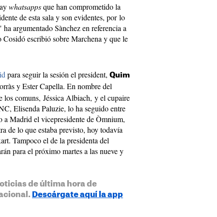
hay
whatsapps
que han comprometido la
dente de esta sala y son evidentes, por lo
," ha argumentado Sànchez en referencia a
o Cosidó escribió sobre Marchena y que le
id
para seguir la sesión el president,
Quim
Borràs y Ester Capella. En nombre del
 los comuns, Jéssica Albiach, y el cupaire
NC, Elisenda Paluzie, lo ha seguido entre
do a Madrid el vicepresidente de Òmnium,
a de lo que estaba previsto, hoy todavía
xart. Tampoco el de la presidenta del
án para el próximo martes a las nueve y
oticias de última hora de
acional.
Descárgate aquí la app