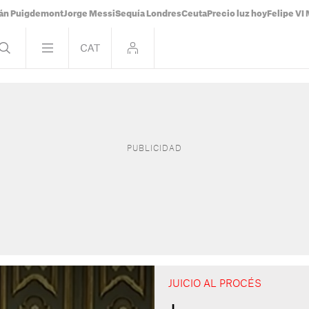
ián Puigdemont
Jorge Messi
Sequía Londres
Ceuta
Precio luz hoy
Felipe VI 
JUICIO AL PROCÉS