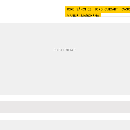
JORDI SÀNCHEZ
JORDI CUIXART
CASO
MANUEL MARCHENA