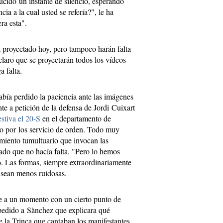
ducido un instante de silencio, esperando
cia a la cual usted se refería?", le ha
ra esta".
a proyectado hoy, pero tampoco harán falta
laro que se proyectarán todos los vídeos
a falta.
había perdido la paciencia ante las imágenes
e a petición de la defensa de Jordi Cuixart
estiva el 20-S
en el departamento de
o por los servicio de orden. Todo muy
tamiento tumultuario que invocan las
do que no hacía falta. "Pero lo hemos
. Las formas, siempre extraordinariamente
s sean menos ruidosas.
e a un momento con un cierto punto de
pedido a Sànchez que explicara qué
 la Trinca que cantaban los manifestantes.