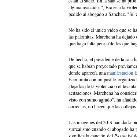
están al suelo. En la sala se ha pro
alguna reacción. "¿Era esta la violen
pedido al abogado a Sànchez. "Sí, e
No ha sido el único vídeo que se h
las palomitas. Marchena ha dejado c
que haga falta pero sólo los que hag
De hecho, el presidente de la sala 
que se habían proyectado previament
donde aparecía una
manifestación f
Economía con un pasillo organizad
alejados de la violencia o el levan
acusaciones. Marchena ha considera
visto con sumo agrado", ha añadido
correctas, no hacen que las colleja
Las imágenes del 20-S han dado pi
surrealismo cuando el abogado ha 
significa la canción del
Passiu bé
de