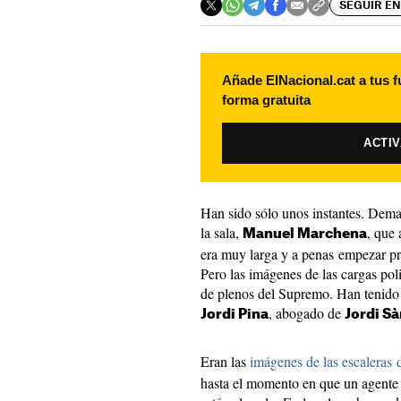
SEGUIR EN
Añade ElNacional.cat a tus f
forma gratuita
ACTI
Han sido sólo unos instantes. Dema
la sala,
, que 
Manuel Marchena
era muy larga y a penas empezar pr
Pero las imágenes de las cargas poli
de plenos del Supremo. Han tenido q
, abogado de
Jordi Pina
Jordi S
Eran las
imágenes de las escaleras 
hasta el momento en que un agente 