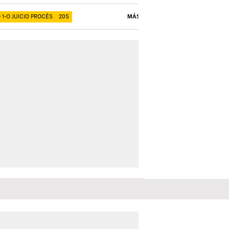
 1-O JUICIO PROCÉS
20S
MÁS