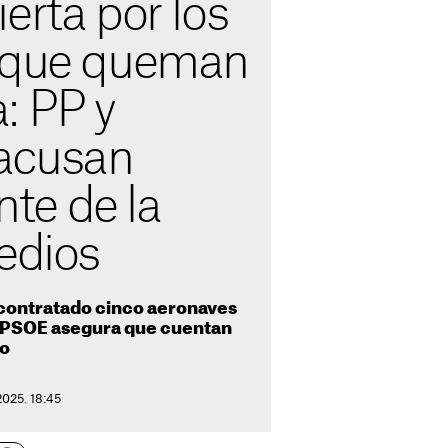
erta por los
 que queman
: PP y
acusan
te de la
edios
 contratado cinco aeronaves
l PSOE asegura que cuentan
po
2025. 18:45