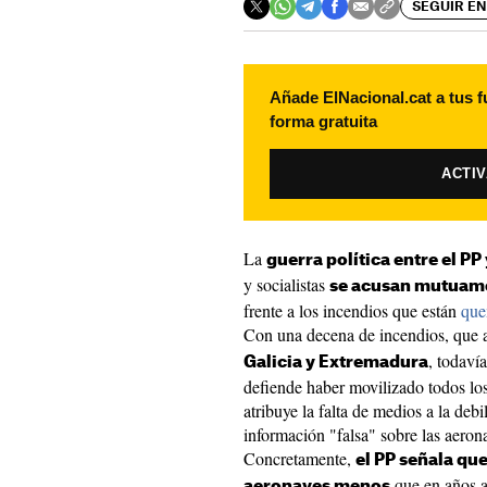
SEGUIR EN
Añade ElNacional.cat a tus f
forma gratuita
ACTI
La
guerra política entre el PP
y socialistas
se acusan mutuamen
frente a los incendios que están
que
Con una decena de incendios, que a
, todaví
Galicia y Extremadura
defiende haber movilizado todos los
atribuye la falta de medios a la debi
información "falsa" sobre las aerona
Concretamente,
el PP señala qu
que en años an
aeronaves menos