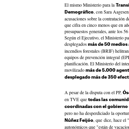
El mismo Ministerio para la
Transi
, con Sara Aagesen a
Demográfico
acusaciones sobre la contratación d
que cifra en cinco menos que en año
presupuestos generales, ante los 5
Según el Ejecutivo, el Ministerio pa
desplegados
más de 50 medios 
incendios forestales (BRIF) helitran
equipos de prevención integral (EPR
planificación. El Ministerio del inte
movilizado
más de 5.000 agente
desplegado más de 350 efecti
A pesar de la disputa con el PP,
Ós
en TVE que
todas las
comunida
coordinadas con el gobierno
pero no ha desperdiciado la oportuni
, que dice, hace el 
Núñez Feijóo
autonómicos que "están de vacacio