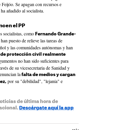
 Feijóo. Se apagan con recursos e
 ha añadido al socialista.
ncen el PP
os socialistas, como
Fernando Grande-
 han puesto de relieve las tareas de
pañol y las comunidades autónomas y han
de protección civil realmente
gumentos no han sido suficientes para
ravés de su vicesecretaria de Sanidad y
denuncian la
falta de medios y cargan
por su "debilidad", "lejanía" e
ez,
oticias de última hora de
acional.
Descárgate aquí la app