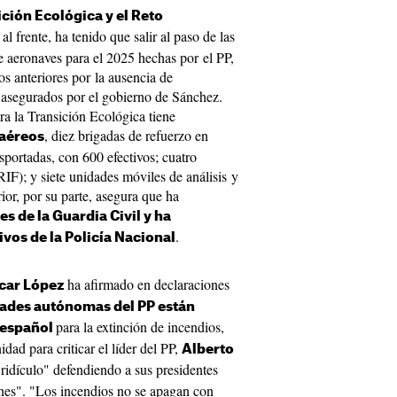
ción Ecológica y el Reto
l frente, ha tenido que salir al paso de las
e aeronaves para el 2025 hechas por el PP,
s anteriores por la ausencia de
6 asegurados por el gobierno de Sánchez.
ra la Transición Ecológica tiene
, diez brigadas de refuerzo en
aéreos
sportadas, con 600 efectivos; cuatro
IF); y siete unidades móviles de análisis y
rior, por su parte, asegura que ha
s de la Guardia Civil y ha
.
vos de la Policía Nacional
ha afirmado en declaraciones
car López
des autónomas del PP están
para la extinción de incendios,
 español
dad para criticar el líder del PP,
Alberto
"ridículo" defendiendo a sus presidentes
nes". "Los incendios no se apagan con