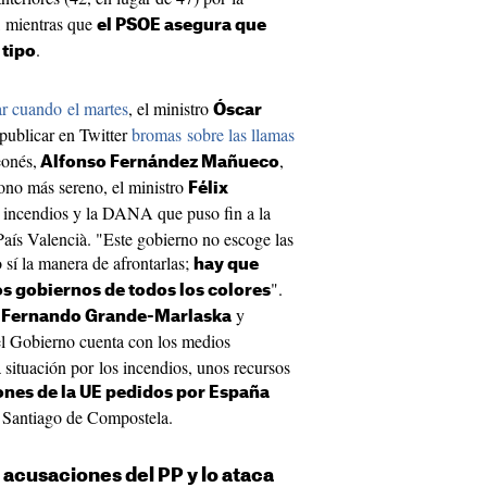
, mientras que
el PSOE asegura que
.
 tipo
r cuando el martes
, el ministro
Óscar
 publicar en Twitter
bromas sobre las llamas
eonés,
,
Alfonso Fernández Mañueco
ono más sereno, el ministro
Félix
 incendios y la DANA que puso fin a la
País Valencià. "Este gobierno no escoge las
o sí la manera de afrontarlas;
hay que
".
os gobiernos de todos los colores
s
y
Fernando Grande-Marlaska
l Gobierno cuenta con los medios
 situación por los incendios, unos recursos
ones de la UE pedidos por España
 Santiago de Compostela.
 acusaciones del PP y lo ataca