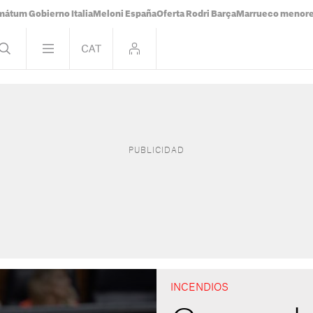
mátum Gobierno Italia
Meloni España
Oferta Rodri Barça
Marrueco menor
INCENDIOS