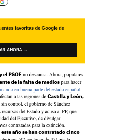
uentes favoritas de Google de
VAR AHORA →
no descansa. Ahora, populares
 y el PSOE
para hacer
te de la falta de medios
mando en buena parte del estado español
.
fectan a las regiones de
Castilla y León,
a sin control, el gobierno de Sánchez
 recursos del Estado y acusa al PP, que
lidad del Ejecutivo, de divulgar
ves contratadas para la extinción.
e este año se han contratado cinco
teriores (42, en lugar de 47) por la