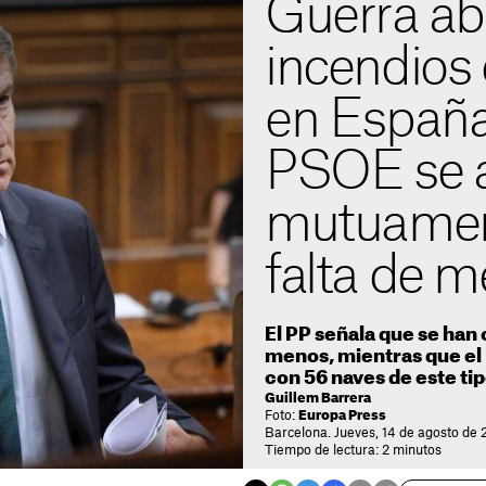
Guerra abi
incendios
en España
PSOE se 
mutuamen
falta de m
El PP señala que se han
menos, mientras que e
con 56 naves de este ti
Guillem Barrera
Foto:
Europa Press
Barcelona. Jueves, 14 de agosto de 
Tiempo de lectura: 2 minutos