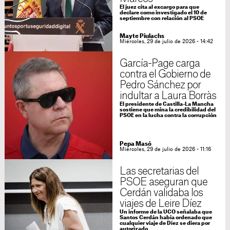
El juez cita al excargo para que
declare como investigado el 10 de
septiembre con relación al PSOE
Mayte Piulachs
Miércoles, 29 de julio de 2026 - 14:42
García-Page carga
contra el Gobierno de
Pedro Sánchez por
indultar a Laura Borràs
El presidente de Castilla-La Mancha
sostiene que mina la credibilidad del
PSOE en la lucha contra la corrupción
Pepa Masó
Miércoles, 29 de julio de 2026 - 11:16
Las secretarias del
PSOE aseguran que
Cerdán validaba los
viajes de Leire Díez
Un informe de la UCO señalaba que
Santos Cerdán había ordenado que
cualquier viaje de Díez se diera por
autorizado