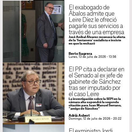
El exabogado de
Ábalos admite que
Leire Díez le ofreció
pagarle sus servicios a
través de una empresa
José Aníbal Álvarez reconoce la oferta
de la 'fontanera' socialista e insiste
en que la rechazó
Berto Sagrera
Lunes, 13 de julio de 2026 - 13:56
El PP cita a declarar en
el Senado al ex jefe de
gabinete de Sánchez
tras ser imputado por
el caso Leire
La investigación sobre la SEPI en la
cámara alta supondrá la segunda
citación para Juan Manuel Serrano,
"amigo de Sánchez"
Adrià Asbert
Domingo, 12 de julio de 2026 - 20:22
El exministro Jordi