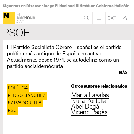
Síguenos en Discover
Juego El Nacional
Ultimátum Gobierno Italia
Melon
PSOE
El Partido Socialista Obrero Español es el partido
político más antiguo de España en activo.
Actualmente, desde 1974, se autodefine como un
partido socialdemócrata
MÁS
Otros autores relacionados
POLÍTICA
Marta Lasalas
PEDRO SÁNCHEZ
Nura Portella
SALVADOR ILLA
Abel Degà
PSC
Vicenç Pagès