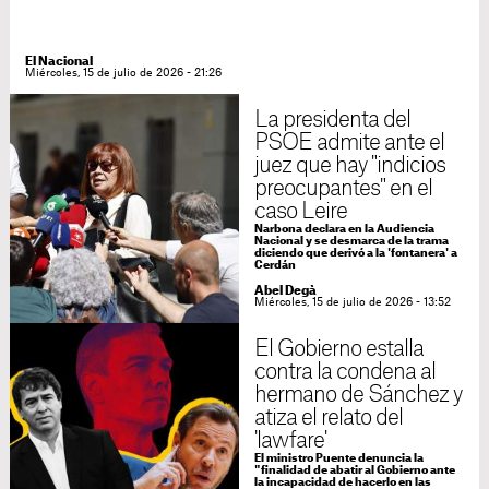
El Nacional
Miércoles, 15 de julio de 2026 - 21:26
La presidenta del
PSOE admite ante el
juez que hay "indicios
preocupantes" en el
caso Leire
Narbona declara en la Audiencia
Nacional y se desmarca de la trama
diciendo que derivó a la 'fontanera' a
Cerdán
Abel Degà
Miércoles, 15 de julio de 2026 - 13:52
El Gobierno estalla
contra la condena al
hermano de Sánchez y
atiza el relato del
'lawfare'
El ministro Puente denuncia la
"finalidad de abatir al Gobierno ante
la incapacidad de hacerlo en las