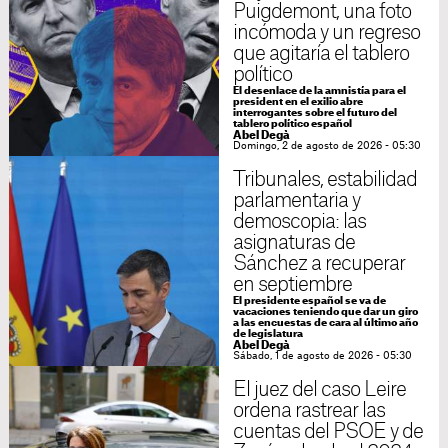
Puigdemont, una foto
incómoda y un regreso
que agitaría el tablero
político
El desenlace de la amnistía para el
president en el exilio abre
interrogantes sobre el futuro del
tablero político español
Abel Degà
Domingo, 2 de agosto de 2026 - 05:30
Tribunales, estabilidad
parlamentaria y
demoscopia: las
asignaturas de
Sánchez a recuperar
en septiembre
El presidente español se va de
vacaciones teniendo que dar un giro
a las encuestas de cara al último año
de legislatura
Abel Degà
Sábado, 1 de agosto de 2026 - 05:30
El juez del caso Leire
ordena rastrear las
cuentas del PSOE y de