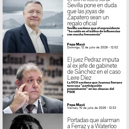
Sevilla pone en duda
que las joyas de
Zapatero sean un
regalo oficial
Sevilla sostiene que el expresidente
"ha caído en el tráfico de influencias
con mucha frecuencia"
Pepa Masó
Domingo, 12 de julio de 2026 - 12:02
El juez Pedraz imputa
al ex jefe de gabinete
de Sánchez en el caso
Leire Díez
La UCO sostiene que Juanma Serrano
tuvo una "participación
preeminente" en las cloacas del
PSOE
Pepa Masó
Viernes, 10 de julio de 2026 - 12:53
Portadas que alarman
a Ferraz y a Waterloo