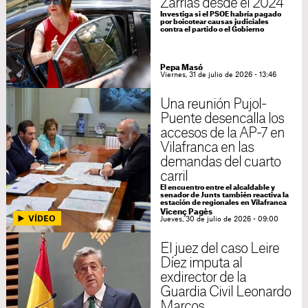
Zarrías desde el 2024
Investiga si el PSOE habría pagado
por boicotear causas judiciales
contra el partido o el Gobierno
Pepa Masó
Viernes, 31 de julio de 2026 - 13:46
Una reunión Pujol-
Puente desencalla los
accesos de la AP-7 en
Vilafranca en las
demandas del cuarto
carril
El encuentro entre el alcaldable y
senador de Junts también reactiva la
estación de regionales en Vilafranca
Vicenç Pagès
Jueves, 30 de julio de 2026 - 09:00
El juez del caso Leire
Díez imputa al
exdirector de la
Guardia Civil Leonardo
Marcos