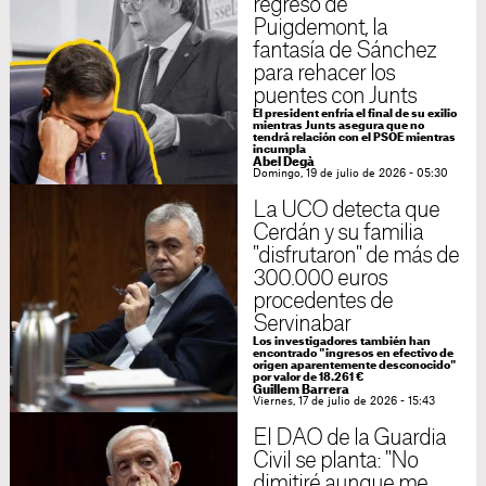
regreso de
Puigdemont, la
fantasía de Sánchez
para rehacer los
puentes con Junts
El president enfría el final de su exilio
mientras Junts asegura que no
tendrá relación con el PSOE mientras
incumpla
Abel Degà
Domingo, 19 de julio de 2026 - 05:30
La UCO detecta que
Cerdán y su familia
"disfrutaron" de más de
300.000 euros
procedentes de
Servinabar
Los investigadores también han
encontrado "ingresos en efectivo de
origen aparentemente desconocido"
por valor de 18.261 €
Guillem Barrera
Viernes, 17 de julio de 2026 - 15:43
El DAO de la Guardia
Civil se planta: "No
dimitiré aunque me