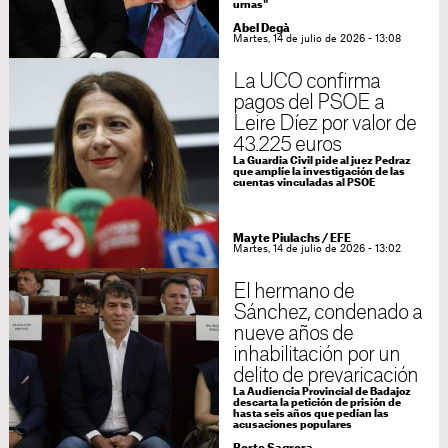
urnas"
Abel Degà
Martes, 14 de julio de 2026 - 13:08
La UCO confirma
pagos del PSOE a
Leire Díez por valor de
43.225 euros
La Guardia Civil pide al juez Pedraz
que amplíe la investigación de las
cuentas vinculadas al PSOE
Mayte Piulachs
/
EFE
Martes, 14 de julio de 2026 - 13:02
El hermano de
Sánchez, condenado a
nueve años de
inhabilitación por un
delito de prevaricación
La Audiencia Provincial de Badajoz
descarta la petición de prisión de
hasta seis años que pedían las
acusaciones populares