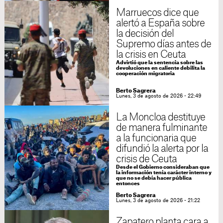
Marruecos dice que
alertó a España sobre
la decisión del
Supremo días antes de
la crisis en Ceuta
Advirtió que la sentencia sobre las
devoluciones en caliente debilita la
cooperación migratoria
Berto Sagrera
Lunes, 3 de agosto de 2026 - 22:49
La Moncloa destituye
de manera fulminante
a la funcionaria que
difundió la alerta por la
crisis de Ceuta
Desde el Gobierno consideraban que
la información tenía carácter interno y
que no se debía hacer pública
entonces
Berto Sagrera
Lunes, 3 de agosto de 2026 - 21:22
Zapatero planta cara a