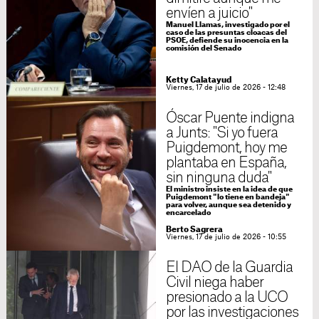
envíen a juicio"
Manuel Llamas, investigado por el
caso de las presuntas cloacas del
PSOE, defiende su inocencia en la
comisión del Senado
Ketty Calatayud
Viernes, 17 de julio de 2026 - 12:48
Óscar Puente indigna
a Junts: "Si yo fuera
Puigdemont, hoy me
plantaba en España,
sin ninguna duda"
El ministro insiste en la idea de que
Puigdemont "lo tiene en bandeja"
para volver, aunque sea detenido y
encarcelado
Berto Sagrera
Viernes, 17 de julio de 2026 - 10:55
El DAO de la Guardia
Civil niega haber
presionado a la UCO
por las investigaciones