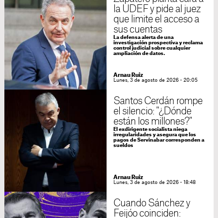
la UDEF y pide al juez
que limite el acceso a
sus cuentas
La defensa alerta de una
investigación prospectiva y reclama
control judicial sobre cualquier
ampliación de datos.
Arnau Ruiz
Lunes, 3 de agosto de 2026 - 20:05
Santos Cerdán rompe
el silencio: "¿Dónde
están los millones?"
El exdirigente socialista niega
irregularidades y asegura que los
pagos de Servinabar corresponden a
sueldos
Arnau Ruiz
Lunes, 3 de agosto de 2026 - 18:48
Cuando Sánchez y
Feijóo coinciden: