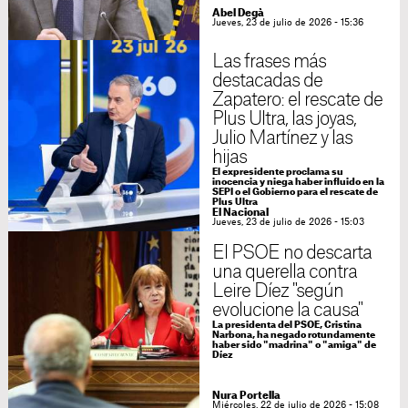
Abel Degà
Jueves, 23 de julio de 2026 - 15:36
Las frases más
destacadas de
Zapatero: el rescate de
Plus Ultra, las joyas,
Julio Martínez y las
hijas
El expresidente proclama su
inocencia y niega haber influido en la
SEPI o el Gobierno para el rescate de
Plus Ultra
El Nacional
Jueves, 23 de julio de 2026 - 15:03
El PSOE no descarta
una querella contra
Leire Díez "según
evolucione la causa"
La presidenta del PSOE, Cristina
Narbona, ha negado rotundamente
haber sido "madrina" o "amiga" de
Díez
Nura Portella
Miércoles, 22 de julio de 2026 - 15:08