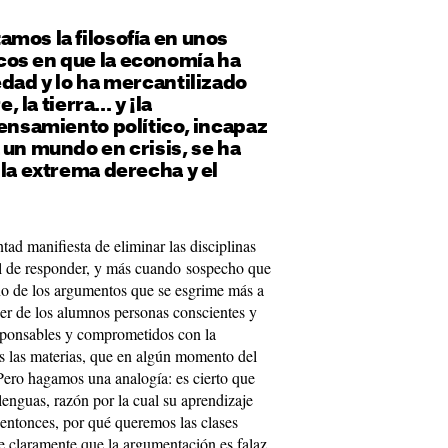
mos la filosofía en unos
os en que la economía ha
edad y lo ha mercantilizado
, la tierra... y ¡la
pensamiento político, incapaz
 un mundo en crisis, se ha
 la extrema derecha y el
tad manifiesta de eliminar las disciplinas
cil de responder, y más cuando sospecho que
Uno de los argumentos que se esgrime más a
cer de los alumnos personas conscientes y
esponsables y comprometidos con la
s las materias, que en algún momento del
Pero hagamos una analogía: es cierto que
 lenguas, razón por la cual su aprendizaje
¿entonces, por qué queremos las clases
ve claramente que la argumentación es falaz,