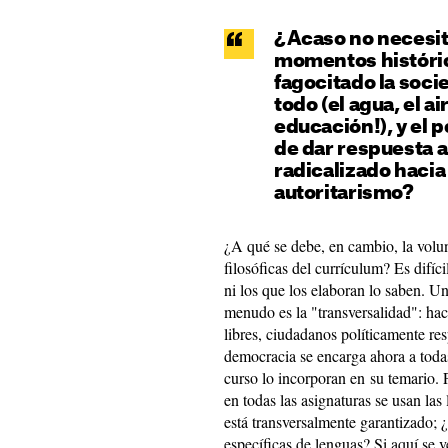
¿Acaso no necesita
momentos históric
fagocitado la soci
todo (el agua, el aire
educación!), y el 
de dar respuesta a
radicalizado hacia
autoritarismo?
¿A qué se debe, en cambio, la volun
filosóficas del currículum? Es difí
ni los que los elaboran lo saben. 
menudo es la "transversalidad": ha
libres, ciudadanos políticamente r
democracia se encarga ahora a toda
curso lo incorporan en su temario. 
en todas las asignaturas se usan las
está transversalmente garantizado; 
específicas de lenguas? Si aquí se 