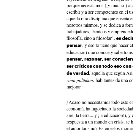
porque necesitamos (¡y mucho!) algú
escribir y a ser competentes en el u
aquella otra disciplina que enseña 
nosotros mismos, y se dedica a form
trabajadores, técnicos y emprended
filosofía, sino a filosofar",
es deci
, y eso lo tiene que hacer e
pensar
educación) que conoce y sabe transmi
pensar, razonar, ser conscie
ser críticos con todo eso con 
, aquella que según Ari
de verdad
zoon politikon:
habitantes de una c
mejorar.
¿Acaso no necesitamos todo esto e
economía ha fagocitado la sociedad 
aire, la tierra... y ¡la educación!), 
respuesta a un mundo en crisis, se 
el autoritarismo? Es en estos momen