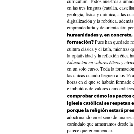
currículum. Todos nuestros alumnos
en las tres lenguas (catalán, castell
geología, física y química, a las cua
digitalización y la robótica, adem
emprendeduría y de orientación per
humanidades y, en concreto, l
Pues han quedado redu
formación?
cultura clásica y el latín, mientras 
la optatividad y la reflexión ética
Educación en valores éticos y cívic
en un solo curso. Toda la formación
las chicas cuando lleguen a los 16 
horas en el que se habrán formado 
e imbuidos de valores democráticos
comprobar cómo los pactos co
Iglesia católica) se respeta
porque la religión estará pre
adoctrinando en el seno de una escu
escándalo que arrastramos desde la 
parece querer enmendar.