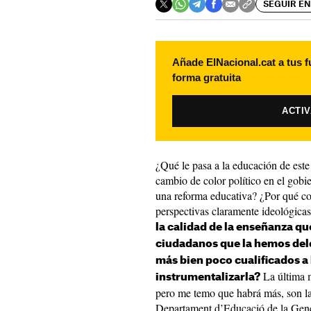
SEGUIR EN
Añade ElNacional.cat a tus f
forma gratuita
ACTI
¿Qué le pasa a la educación de est
cambio de color político en el gobi
una reforma educativa? ¿Por qué c
perspectivas claramente ideológica
la calidad de la enseñanza qu
ciudadanos que la hemos dele
más bien poco cualificados a 
La última m
instrumentalizarla?
pero me temo que habrá más, son la
Departament d’Educació de la Gener