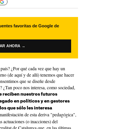
uentes favoritas de Google de
VAR AHORA →
e país? ¿Por qué cada vez que hay un
erno (de aquí y de allí) tenemos que hacer
onsentimos que se diseñe desde
s? ¿Tan poco nos interesa, como sociedad,
e reciben nuestros futuros
gado en políticos y en gestores
los que sólo les interesa
anifestación de esta deriva "pedagógica",
s actuaciones (o inacciones) del
alitat de Catalunya que, en las últimas