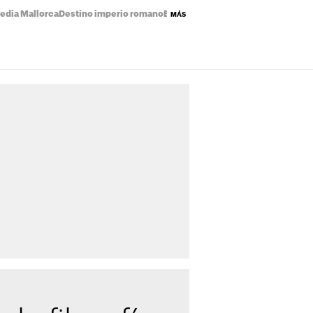
edia Mallorca
Destino imperio romano
Eclipse solar mapa
Precio de la luz
MÁS