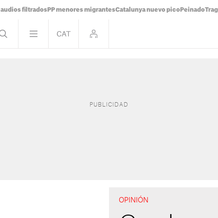
audios filtrados
PP menores migrantes
Catalunya nuevo pico
Peinado
Trag
OPINIÓN