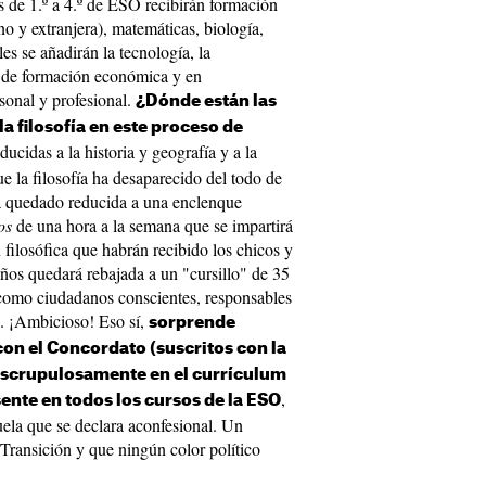
 de 1.º a 4.º de ESO recibirán formación
ano y extranjera), matemáticas, biología,
les se añadirán la tecnología, la
ás de formación económica y en
sonal y profesional.
¿Dónde están las
a filosofía en este proceso de
cidas a la historia y geografía y a la
que la filosofía ha desaparecido del todo de
 ha quedado reducida a una enclenque
os
de una hora a la semana que se impartirá
 filosófica que habrán recibido los chicos y
años quedará rebajada a un "cursillo" de 35
como ciudadanos conscientes, responsables
. ¡Ambicioso! Eso sí,
sorprende
n el Concordato (suscritos con la
n escrupulosamente en el currículum
,
sente en todos los cursos de la ESO
ela que se declara aconfesional. Un
Transición y que ningún color político