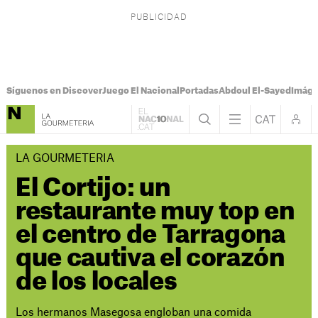
Síguenos en Discover
Juego El Nacional
Portadas
Abdoul El-Sayed
Imáge
LA GOURMETERIA
El Cortijo: un
restaurante muy top en
el centro de Tarragona
que cautiva el corazón
de los locales
Los hermanos Masegosa engloban una comida