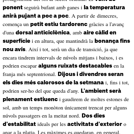
seguirà bufant amb ganes i
ponent
la temperatura
. A partir de dimecres,
anirà pujant a poc a poc
comença un
gràcies a l'avanç
petit estiu tardorenc
d'una
, amb
dorsal anticiclònica
aire càlid en
i en altura, que mantindrà la
superfície
bonança fins
. Així i tot, serà un dia de transició, ja que
nou avís
encara tindrem intervals de núvols mitjans i baixos, i es
podrien escapar
en la
alguns ruixats destacables
franja més septentrional.
Dijous i divendres seran
i, fins i tot,
els dies més calorosos de la setmana
podrien ser-ho del que queda d'any.
L'ambient serà
i gaudirem de moltes estones de
plenament estiuenc
sol, amb un temps monòton únicament trencat per alguns
núvols passatgers en la meitat nord.
Dos dies
ideals per les
o
d'estabilitat
activitats d'exterior
anar a la platja. Les màximes es quedaran, en general,