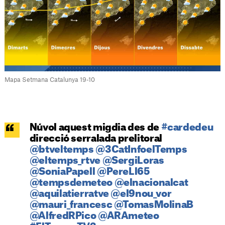
Mapa Setmana Catalunya 19-10
Núvol aquest migdia des de
#cardedeu
direcció serralada prelitoral
@btveltemps
@3CatInfoelTemps
@eltemps_rtve
@SergiLoras
@SoniaPapell
@PereLl65
@tempsdemeteo
@elnacionalcat
@aquilatierratve
@el9nou_vor
@mauri_francesc
@TomasMolinaB
@AlfredRPico
@ARAmeteo