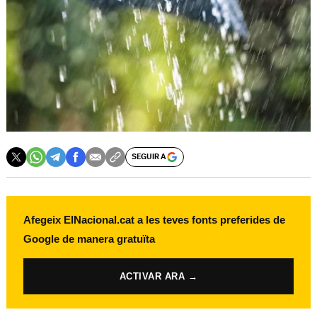
SEGUIR A
Afegeix ElNacional.cat a les teves fonts preferides de
Google de manera gratuïta
ACTIVAR ARA →