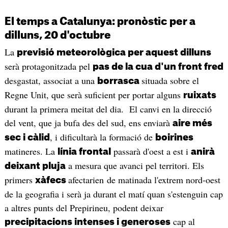
El temps a Catalunya: pronòstic per a
dilluns, 20 d'octubre
La
previsió meteorològica per aquest dilluns
serà protagonitzada pel
pas de la cua d'un front fred
desgastat, associat a una
situada sobre el
borrasca
Regne Unit, que serà suficient per portar alguns
ruixats
durant la primera meitat del dia. El canvi en la direcció
del vent, que ja bufa des del sud, ens enviarà
aire més
, i dificultarà la formació de
sec i càlid
boirines
matineres. La
passarà d'oest a est i
línia frontal
anirà
a mesura que avanci pel territori. Els
deixant pluja
primers
afectarien de matinada l'extrem nord-oest
xàfecs
de la geografia i serà ja durant el matí quan s'estenguin cap
a altres punts del Prepirineu, podent deixar
cap al
precipitacions intenses i generoses