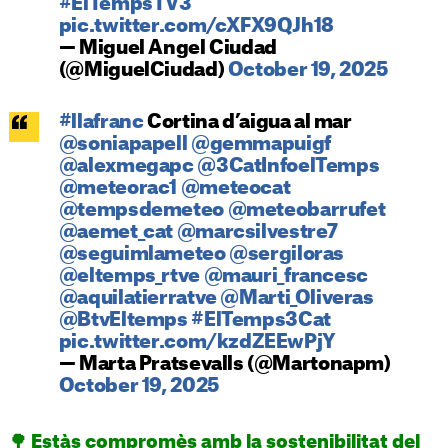
#ElTempsTV3
pic.twitter.com/cXFX9QJh18
— Miguel Angel Ciudad
(@MiguelCiudad)
October 19, 2025
#llafranc
Cortina d’aigua al mar
@soniapapell
@gemmapuigf
@alexmegapc
@3CatInfoelTemps
@meteorac1
@meteocat
@tempsdemeteo
@meteobarrufet
@aemet_cat
@marcsilvestre7
@seguimlameteo
@sergiloras
@eltemps_rtve
@mauri_francesc
@aquilatierratve
@Marti_Oliveras
@BtvEltemps
#ElTemps3Cat
pic.twitter.com/kzdZEEwPjY
— Marta Pratsevalls (@Martonapm)
October 19, 2025
🌳 Estàs compromès amb la sostenibilitat del