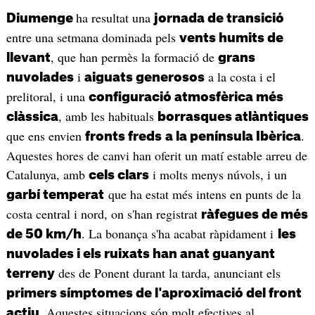
ha resultat una
Diumenge
jornada de transició
entre una setmana dominada pels
vents humits de
, que han permès la formació de
llevant
grans
i
a la costa i el
nuvolades
aiguats generosos
prelitoral, i una
configuració atmosfèrica més
, amb les habituals
clàssica
borrasques atlàntiques
que ens envien
.
fronts freds
a la península Ibèrica
Aquestes hores de canvi han oferit un matí estable arreu de
Catalunya, amb
i molts menys núvols, i un
cels clars
que ha estat més intens en punts de la
garbí temperat
costa central i nord, on s'han registrat
ràfegues de més
. La bonança s'ha acabat ràpidament i
de 50 km/h
les
nuvolades i els ruixats han anat guanyant
des de Ponent durant la tarda, anunciant els
terreny
primers símptomes de l'aproximació del front
. Aquestes situacions són molt efectives al
actiu