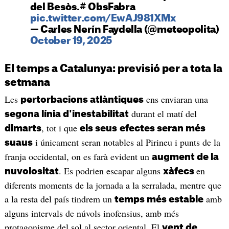
del Besòs.# ObsFabra
pic.twitter.com/EwAJ981XMx
— Carles Nerín Faydella (@meteopolita)
October 19, 2025
El temps a Catalunya: previsió per a tota la
setmana
Les
ens enviaran una
pertorbacions atlàntiques
durant el matí del
segona línia d'inestabilitat
, tot i que
dimarts
els seus
efectes seran més
i únicament seran notables al Pirineu i punts de la
suaus
franja occidental, on es farà evident un
augment de la
. Es podrien escapar alguns
en
nuvolositat
xàfecs
diferents moments de la jornada a la serralada, mentre que
a la resta del país tindrem un
amb
temps més estable
alguns intervals de núvols inofensius, amb més
protagonisme del sol al sector oriental. El
vent de