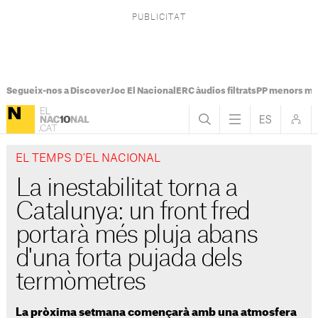
Segueix-nos a Discover
Joc El Nacional
ERC àudios filtrats
PP menors mi
EL TEMPS D'EL NACIONAL
La inestabilitat torna a
Catalunya: un front fred
portarà més pluja abans
d'una forta pujada dels
termòmetres
La pròxima setmana començarà amb una atmosfera