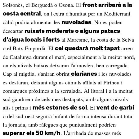
Solsonès, el Berguedà o Osona. El
front arribarà a la
, on l'extra d'humitat per un Mediterrani
costa central
càlid podria alimentar les
. No es poden
nuvolades
descartar
ruixats moderats o alguns patacs
al Maresme, la costa de la Selva
d'aigua locals i forts
o el Baix Empordà. El
arreu
cel quedarà molt tapat
de Catalunya durant el matí, especialment a la meitat nord,
on els núvols baixos deixaran l'atmosfera ben carregada.
Cap al migdia, s'aniran obrint
i les nuvolades
clarianes
es desfaran, deixant alguns cúmuls aïllats al Pirineu i
comarques pròximes a la serralada. Al litoral i a la meitat
sud gaudirem de cels més destapats, amb alguns núvols
alts i prims i
. El
més estones de sol
vent de garbí
o del sud-oest seguirà bufant de forma intensa durant tota
la jornada, amb ràfegues que puntualment podrien
. L'arribada de masses més
superar els 50 km/h