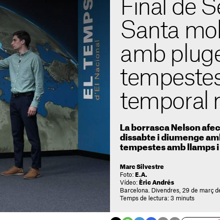
Final de 
Santa mol
amb pluge
tempestes
temporal 
La borrasca Nelson afec
dissabte i diumenge amb
tempestes amb llamps i
Marc Silvestre
Foto:
E.A.
Vídeo:
Èric Andrés
Barcelona. Divendres, 29 de març d
Temps de lectura: 3 minuts