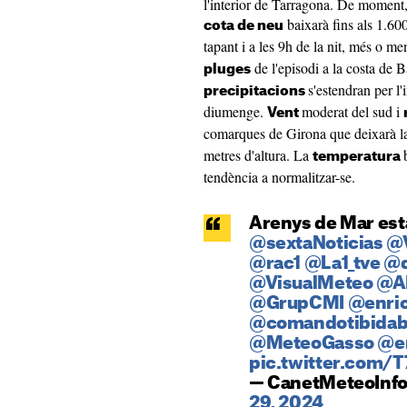
l'interior de Tarragona. De moment, 
baixarà fins als 1.600
cota de neu
tapant i a les 9h de la nit, més o me
de l'episodi a la costa de 
pluges
s'estendran per l'
precipitacions
diumenge.
moderat del sud i
Vent
comarques de Girona que deixarà 
metres d'altura. La
temperatura
tendència a normalitzar-se.
Arenys de Mar est
@sextaNoticias
@V
@rac1
@La1_tve
@d
@VisualMeteo
@A
@GrupCMI
@enric
@comandotibida
@MeteoGasso
@e
pic.twitter.com
— CanetMeteoInfo
29, 2024