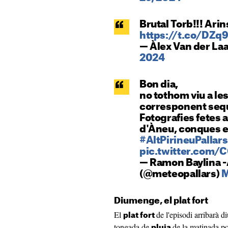
Brutal Torb!!! Arin
https://t.co/DZ
— Àlex Van der L
2024
Bon dia,
no tothom viu a le
corresponent seq
Fotografies fetes a
d'Àneu, conques e
#AltPirineuPallar
pic.twitter.com/
— Ramon Baylina -A
(@meteopallars)
M
Diumenge, el plat fort
El
de l'episodi arribarà d
plat fort
tongada de
de la matinada p
pluja