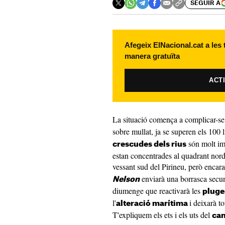
SEGUIR A
Afegeix ElNacional.cat a les
manera gratuïta
ACT
La situació comença a complicar-se
sobre mullat, ja se superen els 100 
són molt im
crescudes dels rius
estan concentrades al quadrant nord
vessant sud del Pirineu, però encara
enviarà una borrasca secund
Nelson
diumenge que reactivarà les
plug
l'
i deixarà t
alteració marítima
T'expliquem els ets i els uts del
can