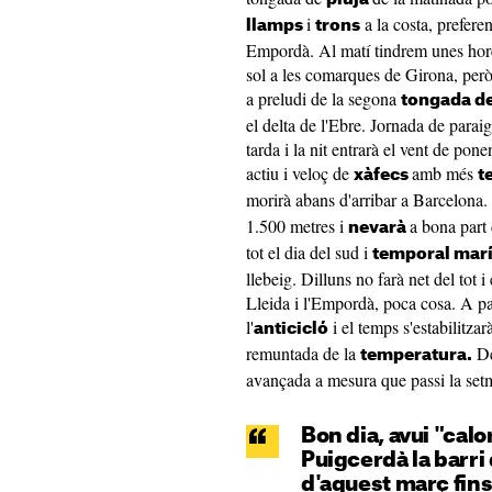
i
a la costa, prefere
llamps
trons
Empordà. Al matí tindrem unes hores
sol a les comarques de Girona, però
a preludi de la segona
tongada de
el delta de l'Ebre. Jornada de parai
tarda i la nit entrarà el vent de pon
actiu i veloç de
amb més
xàfecs
t
morirà abans d'arribar a Barcelona
1.500 metres i
a bona part
nevarà
tot el dia del sud i
temporal mar
llebeig. Dilluns no farà net del tot
Lleida i l'Empordà, poca cosa. A par
l'
i el temps s'estabilitza
anticicló
remuntada de la
De
temperatura.
avançada a mesura que passi la set
Bon dia, avui "cal
Puigcerdà la barri 
d'aquest març fin