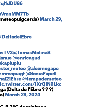
IRqI1dDU86
/oaVmnMM7Tb
(@meteopuigcerda)
March 29,
#DeltadelEbre
psTV3
@TomasMolinaB
janue
@enricagud
kapiupiu
stor_meteo
@alexmegapc
emmapuigf
@SoniaPapell
al21Ebre
@tempsdemeteo
ic.twitter.com/1XrQlN6Lkc
a (Delta de l'Ebre ? ? ?)
a)
March 29, 2024