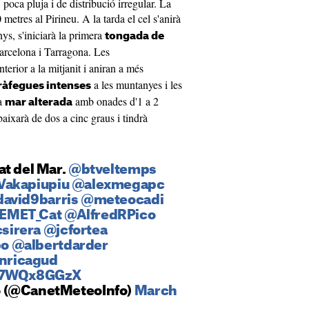
poca pluja i de distribució irregular. La
 metres al Pirineu. A la tarda el cel s'anirà
nys, s'iniciarà la primera
tongada de
Barcelona i Tarragona. Les
interior a la mitjanit i aniran a més
a les muntanyes i les
ràfegues intenses
la
amb onades d'1 a 2
mar alterada
baixarà de dos a cinc graus i tindrà
at del Mar.
@btveltemps
akapiupiu
@alexmegapc
avid9barris
@meteocadi
EMET_Cat
@AlfredRPico
sirera
@jcfortea
bo
@albertdarder
nricagud
/T7WQx8GGzX
 (@CanetMeteoInfo)
March