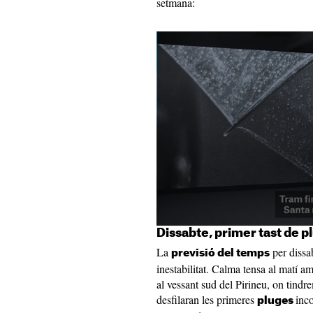
setmana:
Dissabte, primer tast de p
La
per dissa
previsió del temps
inestabilitat. Calma tensa al matí a
al vessant sud del Pirineu, on tindr
desfilaran les primeres
inc
pluges