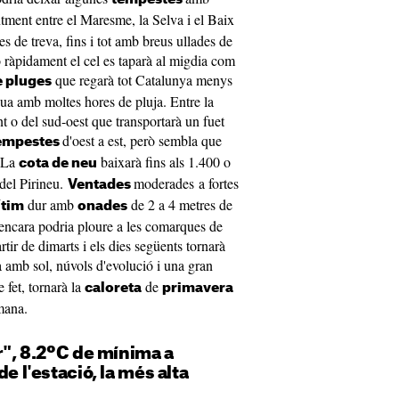
ntment entre el Maresme, la Selva i el Baix
 de treva, fins i tot amb breus ullades de
 ràpidament el cel es taparà al migdia com
que regarà tot Catalunya menys
 pluges
gua amb moltes hores de pluja. Entre la
ent o del sud-oest que transportarà un fuet
d'oest a est, però sembla que
empestes
. La
baixarà fins als 1.400 o
cota de neu
 del Pirineu.
moderades a fortes
Ventades
dur amb
de 2 a 4 metres de
ítim
onades
 i encara podria ploure a les comarques de
tir de dimarts i els dies següents tornarà
rà amb sol, núvols d'evolució i una gran
 fet, tornarà la
de
caloreta
primavera
mana.
or", 8.2ºC de mínima a
de l'estació, la més alta
s