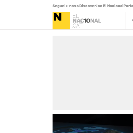
Segueix-nos a Discover
Joc El Nacional
Port