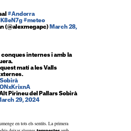
sal
#Andorra
q9K8eN7g
#meteo
aan (@alexmegapc)
March 28,
s conques internes i amb la
uera.
quest matí a les Valls
xternes.
sSobirà
CONxKrixnA
lt Pirineu del Pallars Sobirà
arch 29, 2024
iumenge en tots els sentits. La primera
odria deixar algunes
amb
tempestes