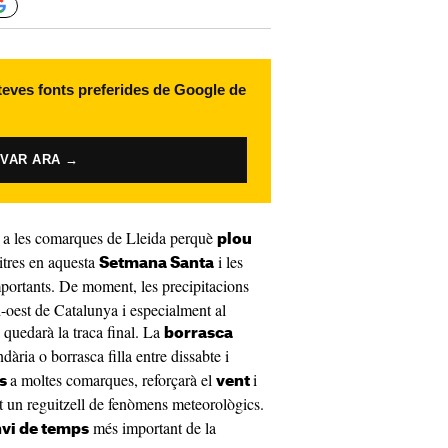
 teves fonts preferides de Google de
IVAR ARA →
 a les comarques de Lleida perquè
plou
litres en aquesta
i les
Setmana Santa
portants. De moment, les precipitacions
-oest de Catalunya i especialment al
 quedarà la traca final. La
borrasca
ària o borrasca filla entre dissabte i
a moltes comarques, reforçarà el
i
es
vent
ot un reguitzell de fenòmens meteorològics.
més important de la
vi de temps