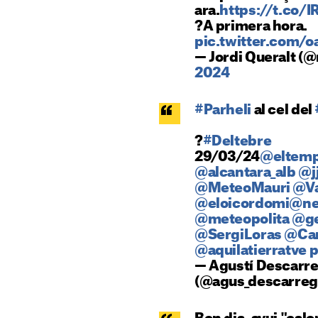
ara.
https://t.co/
?A primera hora.
pic.twitter.com
— Jordi Queralt 
2024
#Parheli
al cel del
?
#Deltebre
29/03/24
@eltem
@alcantara_alb
@j
@MeteoMauri
@Va
@eloicordomi
@ne
@meteopolita
@g
@SergiLoras
@Can
@aquilatierratve
p
— Agustí Descarreg
(@agus_descarreg