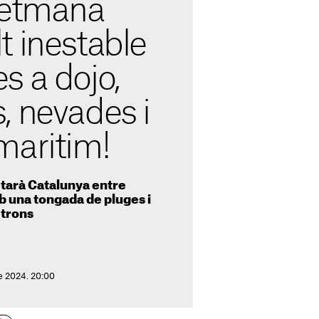
Setmana
t inestable
s a dojo,
, nevades i
maritim!
tarà Catalunya entre
 una tongada de pluges i
 trons
e 2024. 20:00