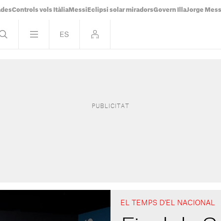
ades
Controls vols Itàlia
Messi
Eclipsi solar miradors
Govern Illa
Jorge Mess
EL TEMPS D'EL NACIONAL